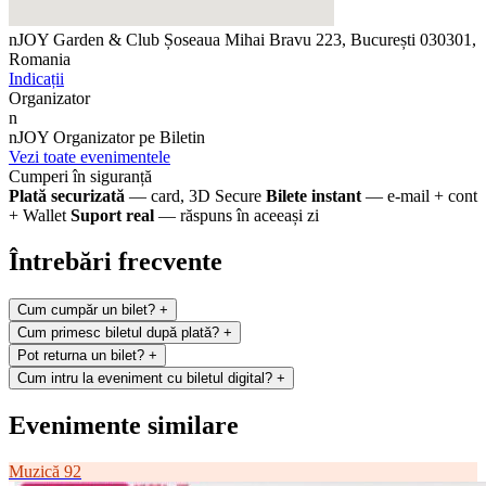
nJOY Garden & Club
Șoseaua Mihai Bravu 223, București 030301,
Romania
Indicații
Organizator
n
nJOY
Organizator pe Biletin
Vezi toate evenimentele
Cumperi în siguranță
Plată securizată
— card, 3D Secure
Bilete instant
— e-mail + cont
+ Wallet
Suport real
— răspuns în aceeași zi
Întrebări frecvente
Cum cumpăr un bilet?
+
Cum primesc biletul după plată?
+
Pot returna un bilet?
+
Cum intru la eveniment cu biletul digital?
+
Evenimente similare
Muzică
92