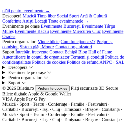
plăți pentru evenimente →
Descoperă
Muzică
Timp liber
Social
Sport
Artă & Cultură
Conferințe
Artiști
Locații
Toate evenimentele →
Evenimente pe orașe
Evenimente București
Evenimente Târgu
Mureș
Evenimente Bacău
Evenimente Miercurea-Ciuc
Evenimente
Oradea
Pentru organizatori
Vinde bilete
Cum funcționează?
Prețuri și
comision
Sistem plăți Monez
Contact organizatori
Suport
Întrebări frecvente
Contact
Echipă
Blog
Hall of Fame
Autentificare în contul de organizator
Termeni și condiții
Politica de
confidențialitate
Politica de cookies
Politica de refund
ANPC · SAL
Descoperă
Evenimente pe orașe
Pentru organizatori
Suport
© 2026 Biletin.ro
Plăți securizate
3D Secure
Preferințe cookies
Bilete digitale
Apple & Google Wallet
VISA
Apple Pay
G
Pay
Muzică · Sport · Teatru · Conferințe · Familie · Festivaluri ·
Caritabil · București · Iași · Cluj · Timișoara · Brașov · Constanța ·
Muzică · Sport · Teatru · Conferințe · Familie · Festivaluri ·
Caritabil · București · Iași · Cluj · Timișoara · Brașov · Constanța ·