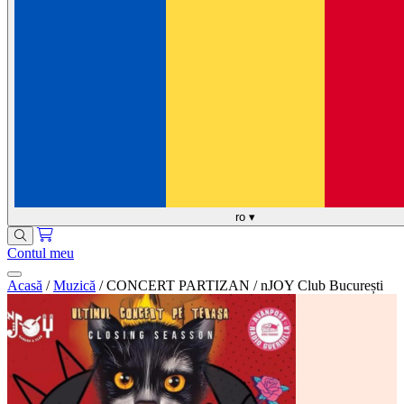
ro
▾
Contul meu
Acasă
/
Muzică
/
CONCERT PARTIZAN / nJOY Club București