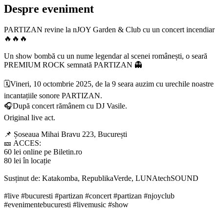
Despre eveniment
PARTIZAN revine la nJOY Garden & Club cu un concert incendiar
🔥🔥🔥
Un show bombă cu un nume legendar al scenei românești, o seară
PREMIUM ROCK semnată PARTIZAN 👻
🗓️Vineri, 10 octombrie 2025, de la 9 seara auzim cu urechile noastre
incantațiile sonore PARTIZAN.
🎧După concert rămânem cu DJ Vasile.
Original live act.
📌 Șoseaua Mihai Bravu 223, București
🎫 ACCES:
60 lei online pe Biletin.ro
80 lei în locație
Susținut de: Katakomba, RepublikaVerde, LUNAtechSOUND
#live #bucuresti #partizan #concert #partizan #njoyclub
#evenimentebucuresti #livemusic #show