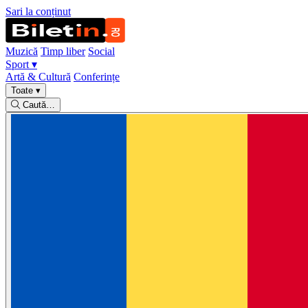
Sari la conținut
Muzică
Timp liber
Social
Sport
▾
Artă & Cultură
Conferințe
Toate
▾
Caută…