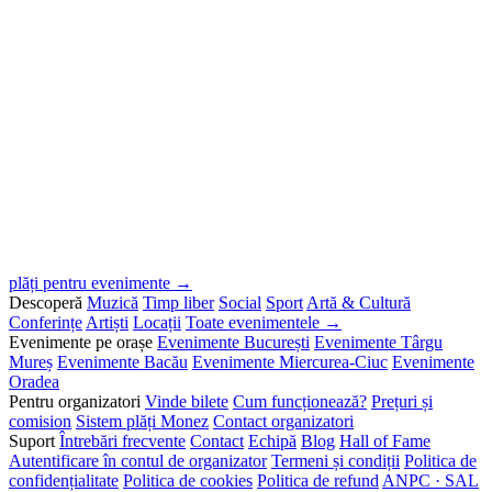
plăți pentru evenimente →
Descoperă
Muzică
Timp liber
Social
Sport
Artă & Cultură
Conferințe
Artiști
Locații
Toate evenimentele →
Evenimente pe orașe
Evenimente București
Evenimente Târgu
Mureș
Evenimente Bacău
Evenimente Miercurea-Ciuc
Evenimente
Oradea
Pentru organizatori
Vinde bilete
Cum funcționează?
Prețuri și
comision
Sistem plăți Monez
Contact organizatori
Suport
Întrebări frecvente
Contact
Echipă
Blog
Hall of Fame
Autentificare în contul de organizator
Termeni și condiții
Politica de
confidențialitate
Politica de cookies
Politica de refund
ANPC · SAL