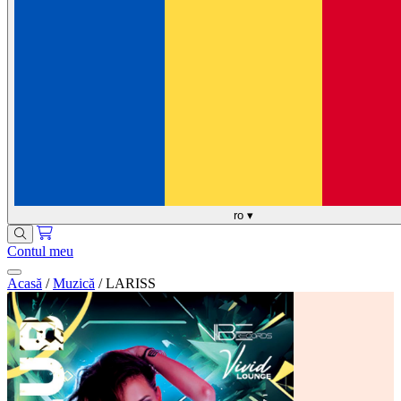
ro
▾
Contul meu
Acasă
/
Muzică
/
LARISS