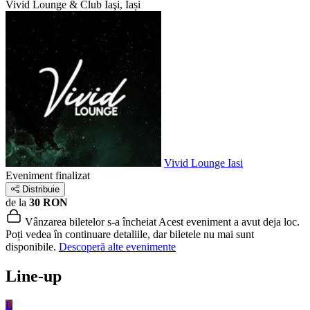
Vivid Lounge & Club
Iaşi, Iași
Vivid Lounge Iasi
Eveniment finalizat
Distribuie
de la
30 RON
Vânzarea biletelor s-a încheiat
Acest eveniment a avut deja loc.
Poți vedea în continuare detaliile, dar biletele nu mai sunt
disponibile.
Descoperă alte evenimente
Line-up
L