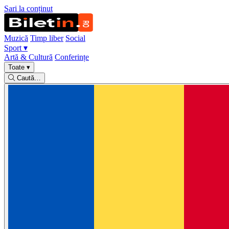
Sari la conținut
Muzică
Timp liber
Social
Sport
▾
Artă & Cultură
Conferințe
Toate
▾
Caută…