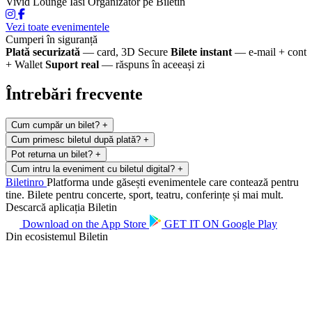
Vivid Lounge Iasi
Organizator pe Biletin
Vezi toate evenimentele
Cumperi în siguranță
Plată securizată
— card, 3D Secure
Bilete instant
— e-mail + cont
+ Wallet
Suport real
— răspuns în aceeași zi
Întrebări frecvente
Cum cumpăr un bilet?
+
Cum primesc biletul după plată?
+
Pot returna un bilet?
+
Cum intru la eveniment cu biletul digital?
+
Biletin
ro
Platforma unde găsești evenimentele care contează pentru
tine. Bilete pentru concerte, sport, teatru, conferințe și mai mult.
Descarcă aplicația Biletin
Download on the
App Store
GET IT ON
Google Play
Din ecosistemul Biletin