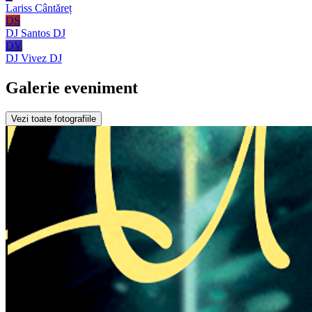
Lariss
Cântăreț
DS
DJ Santos
DJ
DV
DJ Vivez
DJ
Galerie eveniment
Vezi toate fotografiile