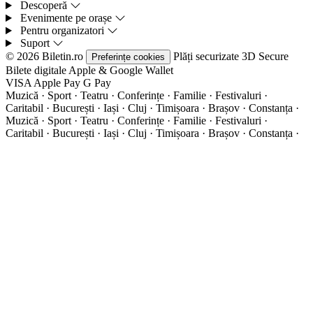
Descoperă
Evenimente pe orașe
Pentru organizatori
Suport
© 2026 Biletin.ro
Plăți securizate
3D Secure
Preferințe cookies
Bilete digitale
Apple & Google Wallet
VISA
Apple Pay
G
Pay
Muzică · Sport · Teatru · Conferințe · Familie · Festivaluri ·
Caritabil · București · Iași · Cluj · Timișoara · Brașov · Constanța ·
Muzică · Sport · Teatru · Conferințe · Familie · Festivaluri ·
Caritabil · București · Iași · Cluj · Timișoara · Brașov · Constanța ·