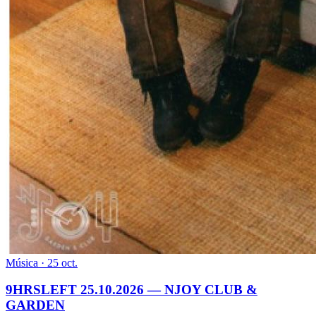
Música · 25 oct.
9HRSLEFT 25.10.2026 — NJOY CLUB &
GARDEN