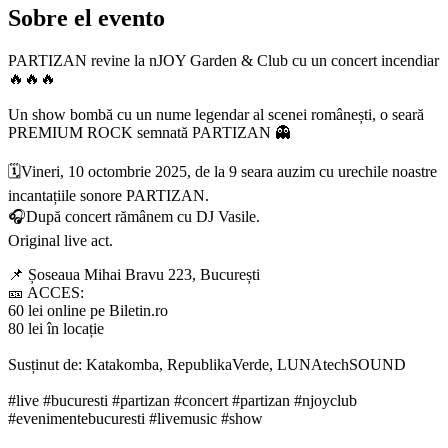
Sobre el evento
PARTIZAN revine la nJOY Garden & Club cu un concert incendiar
🔥🔥🔥
Un show bombă cu un nume legendar al scenei românești, o seară
PREMIUM ROCK semnată PARTIZAN 👻
🗓️Vineri, 10 octombrie 2025, de la 9 seara auzim cu urechile noastre
incantațiile sonore PARTIZAN.
🎧După concert rămânem cu DJ Vasile.
Original live act.
📌 Șoseaua Mihai Bravu 223, București
🎫 ACCES:
60 lei online pe Biletin.ro
80 lei în locație
Susținut de: Katakomba, RepublikaVerde, LUNAtechSOUND
#live #bucuresti #partizan #concert #partizan #njoyclub
#evenimentebucuresti #livemusic #show