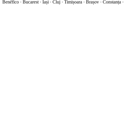
Benéfico · Bucarest · Iași · Cluj · Timișoara · Brașov · Constanța ·