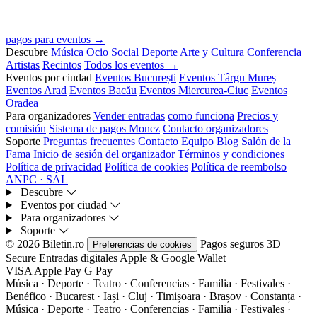
pagos para eventos →
Descubre
Música
Ocio
Social
Deporte
Arte y Cultura
Conferencia
Artistas
Recintos
Todos los eventos →
Eventos por ciudad
Eventos București
Eventos Târgu Mureș
Eventos Arad
Eventos Bacău
Eventos Miercurea-Ciuc
Eventos
Oradea
Para organizadores
Vender entradas
como funciona
Precios y
comisión
Sistema de pagos Monez
Contacto organizadores
Soporte
Preguntas frecuentes
Contacto
Equipo
Blog
Salón de la
Fama
Inicio de sesión del organizador
Términos y condiciones
Política de privacidad
Política de cookies
Política de reembolso
ANPC · SAL
Descubre
Eventos por ciudad
Para organizadores
Soporte
© 2026 Biletin.ro
Pagos seguros
3D
Preferencias de cookies
Secure
Entradas digitales
Apple & Google Wallet
VISA
Apple Pay
G
Pay
Música · Deporte · Teatro · Conferencias · Familia · Festivales ·
Benéfico · Bucarest · Iași · Cluj · Timișoara · Brașov · Constanța ·
Música · Deporte · Teatro · Conferencias · Familia · Festivales ·