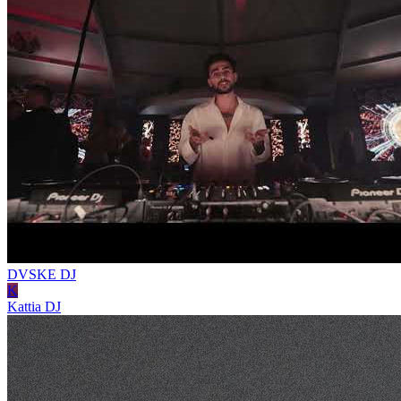
DVSKE
DJ
K
Kattia
DJ