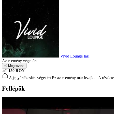
Vivid Lounge Iasi
Az esemény véget ért
Megosztás
-tól
150 RON
A jegyértékesítés véget ért
Ez az esemény már lezajlott. A részlet
Fellépők