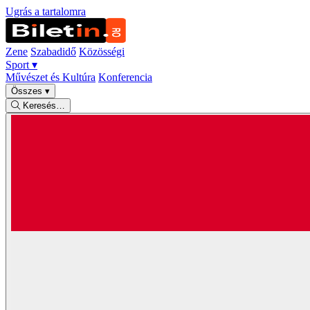
Ugrás a tartalomra
Zene
Szabadidő
Közösségi
Sport
▾
Művészet és Kultúra
Konferencia
Összes
▾
Keresés…