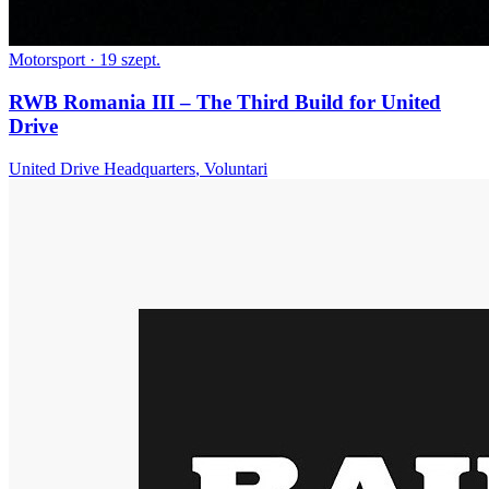
Motorsport
· 19 szept.
RWB Romania III – The Third Build for United
Drive
United Drive Headquarters
,
Voluntari