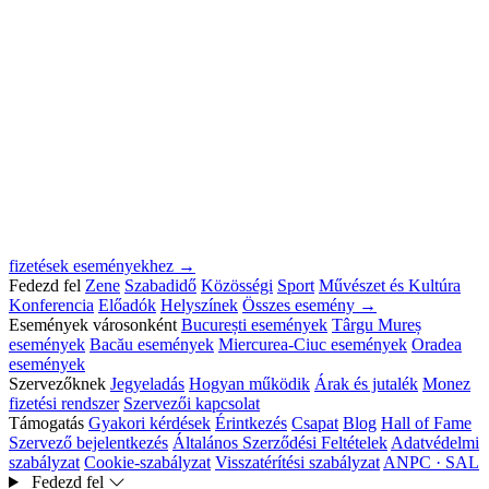
fizetések eseményekhez →
Fedezd fel
Zene
Szabadidő
Közösségi
Sport
Művészet és Kultúra
Konferencia
Előadók
Helyszínek
Összes esemény →
Események városonként
București események
Târgu Mureș
események
Bacău események
Miercurea-Ciuc események
Oradea
események
Szervezőknek
Jegyeladás
Hogyan működik
Árak és jutalék
Monez
fizetési rendszer
Szervezői kapcsolat
Támogatás
Gyakori kérdések
Érintkezés
Csapat
Blog
Hall of Fame
Szervező bejelentkezés
Általános Szerződési Feltételek
Adatvédelmi
szabályzat
Cookie-szabályzat
Visszatérítési szabályzat
ANPC · SAL
Fedezd fel