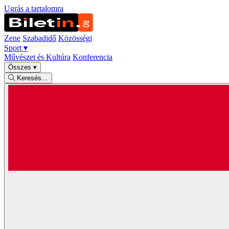
Ugrás a tartalomra
Zene
Szabadidő
Közösségi
Sport
▾
Művészet és Kultúra
Konferencia
Összes
▾
Keresés…