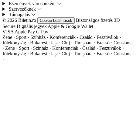
Események városonként
Szervezőknek
Támogatás
© 2026 Biletin.ro
Biztonságos fizetés
3D
Cookie-beállítások
Secure
Digitális jegyek
Apple & Google Wallet
VISA
Apple Pay
G
Pay
Zene · Sport · Színház · Konferenciák · Család · Fesztiválok ·
Jótékonyság · Bukarest · Iași · Cluj · Timișoara · Brassó · Constanța
·
Zene · Sport · Színház · Konferenciák · Család · Fesztiválok ·
Jótékonyság · Bukarest · Iași · Cluj · Timișoara · Brassó · Constanța
·