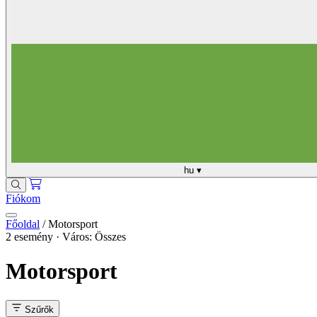
hu
▾
Fiókom
Főoldal
/
Motorsport
2 esemény · Város: Összes
Motorsport
Szűrők