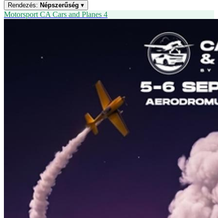
Rendezés:
Népszerűség
▾
Motorsport
CA
Cars and Planes 4