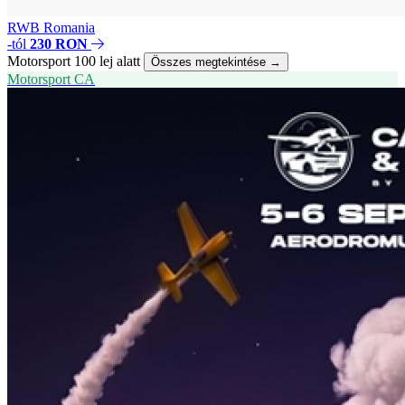
RWB Romania
-tól
230 RON
Motorsport 100 lej alatt
Összes megtekintése →
Motorsport
CA