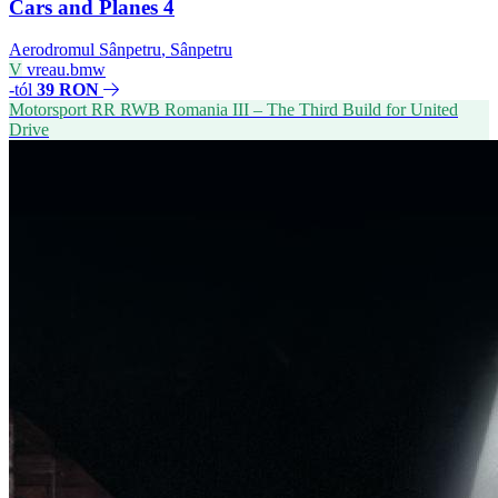
Cars and Planes 4
Aerodromul Sânpetru
,
Sânpetru
V
vreau.bmw
-tól
39 RON
Motorsport
RR
RWB Romania III – The Third Build for United
Drive