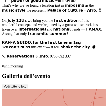
The 𝗽𝗼𝘄𝗲𝗿 𝗼𝗳 𝗴𝗼𝗼𝗱 𝗺𝘂𝘀𝗶𝗰 will never die.
That’s why we’ve found a location just as 𝗶𝗺𝗽𝗼𝘀𝗶𝗻𝗴 as the
𝗺𝘂𝘀𝗶𝗰 𝘀𝘁𝘆𝗹𝗲 we represent: 𝗣𝗮𝗹𝗮𝗰𝗲 𝗼𝗳 𝗖𝘂𝗹𝘁𝘂𝗿𝗲 + 𝗔𝗳𝗿𝗼. 🪘
On 𝗝𝘂𝗹𝘆 𝟭𝟮𝘁𝗵, we bring you the 𝗳𝗶𝗿𝘀𝘁 𝗲𝗱𝗶𝘁𝗶𝗼𝗻 of this
wonderful concept, and we’re joined by a guest whose track has
taken over 𝗶𝗻𝘁𝗲𝗿𝗻𝗮𝘁𝗶𝗼𝗻𝗮𝗹 and 𝗻𝗮𝘁𝗶𝗼𝗻𝗮𝗹 trends — 𝗙𝗔𝗠𝗔𝗫.
A song that truly 𝘁𝗿𝗮𝗻𝘀𝗺𝗶𝘁𝘀 𝘀𝘂𝗺𝗺𝗲𝗿!
𝗥𝗔𝗙𝗙𝗔 𝗚𝗨𝗜𝗗𝗢, 𝗳𝗼𝗿 𝘁𝗵𝗲 𝗳𝗶𝗿𝘀𝘁 𝘁𝗶𝗺𝗲 𝗶𝗻 𝗜𝗮𝘀̧𝗶.
You 𝗰𝗮𝗻’𝘁 𝗺𝗶𝘀𝘀 this event — it will 𝘀𝗵𝗮𝗸𝗲 𝘁𝗵𝗲 𝗰𝗶𝘁𝘆. 🌘
🪐 𝗥𝗲𝘀𝗲𝗿𝘃𝗮𝘁𝗶𝗼𝗻𝘀 & 𝗜𝗻𝗳𝗼: 0755 092 337
#untilmorning
Galleria dell'evento
Vedi tutte le foto