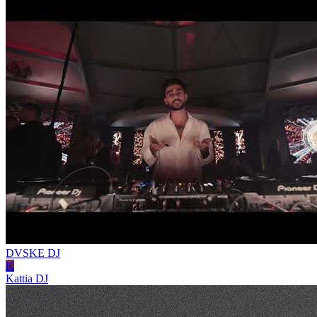
DVSKE
DJ
K
Kattia
DJ