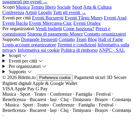
pagamenti per eventi →
Scopri
Musica
Tempo libero
Sociale
Sport
Arta & Cultura
Conferenza
Artisti
Luoghi
Tutti gli eventi →
Eventi per città
Eventi București
Eventi Târgu Mureș
Eventi Arad
Eventi Bacău
Eventi Miercurea-Ciuc
Eventi Oradea
Per organizzatori
Vendi biglietti
Come funziona?
Prezzi e
commissioni
Sistema di pagamento Monez
Contatto organizzatori
Supporto
Domande frequenti
Contatto
Team
Blog
Hall of Fame
Login account organizzatore
Termini e condizioni
Informativa sulla
privacy
Informativa sui cookie
Politica di rimborso
ANPC · SAL
Scopri
Eventi per città
Per organizzatori
Supporto
© 2026 Biletin.ro
Pagamenti sicuri
3D Secure
Preferenze cookie
Biglietti digitali
Apple & Google Wallet
VISA
Apple Pay
G
Pay
Musica · Sport · Teatro · Conferenze · Famiglia · Festival ·
Beneficenza · Bucarest · Iași · Cluj · Timișoara · Brașov · Constanța
·
Musica · Sport · Teatro · Conferenze · Famiglia · Festival ·
Beneficenza · Bucarest · Iași · Cluj · Timișoara · Brașov · Constanța
·