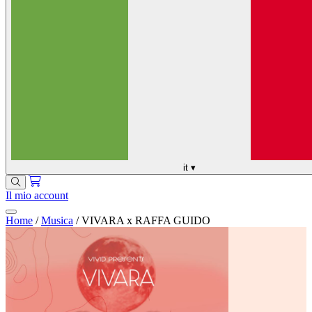
it
▾
Il mio account
Home
/
Musica
/
VIVARA x RAFFA GUIDO