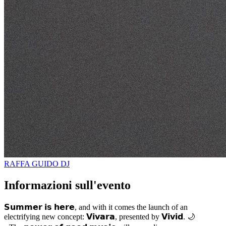
RAFFA GUIDO
DJ
Informazioni sull'evento
𝗦𝘂𝗺𝗺𝗲𝗿 𝗶𝘀 𝗵𝗲𝗿𝗲, and with it comes the launch of an
electrifying new concept: 𝗩𝗶𝘃𝗮𝗿𝗮, presented by 𝗩𝗶𝘃𝗶𝗱. 🌙