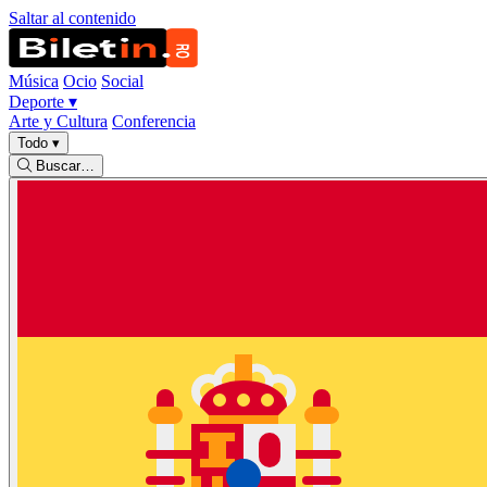
Saltar al contenido
Música
Ocio
Social
Deporte
▾
Arte y Cultura
Conferencia
Todo
▾
Buscar…