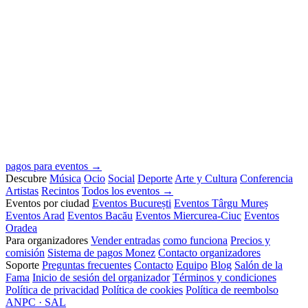
pagos para eventos →
Descubre
Música
Ocio
Social
Deporte
Arte y Cultura
Conferencia
Artistas
Recintos
Todos los eventos →
Eventos por ciudad
Eventos București
Eventos Târgu Mureș
Eventos Arad
Eventos Bacău
Eventos Miercurea-Ciuc
Eventos
Oradea
Para organizadores
Vender entradas
como funciona
Precios y
comisión
Sistema de pagos Monez
Contacto organizadores
Soporte
Preguntas frecuentes
Contacto
Equipo
Blog
Salón de la
Fama
Inicio de sesión del organizador
Términos y condiciones
Política de privacidad
Política de cookies
Política de reembolso
ANPC · SAL