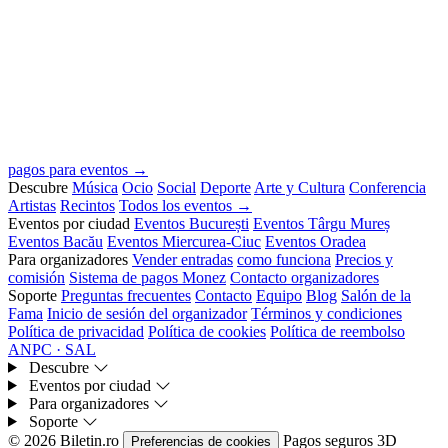
pagos para eventos →
Descubre
Música
Ocio
Social
Deporte
Arte y Cultura
Conferencia
Artistas
Recintos
Todos los eventos →
Eventos por ciudad
Eventos București
Eventos Târgu Mureș
Eventos Bacău
Eventos Miercurea-Ciuc
Eventos Oradea
Para organizadores
Vender entradas
como funciona
Precios y
comisión
Sistema de pagos Monez
Contacto organizadores
Soporte
Preguntas frecuentes
Contacto
Equipo
Blog
Salón de la
Fama
Inicio de sesión del organizador
Términos y condiciones
Política de privacidad
Política de cookies
Política de reembolso
ANPC · SAL
Descubre
Eventos por ciudad
Para organizadores
Soporte
© 2026 Biletin.ro
Pagos seguros
3D
Preferencias de cookies