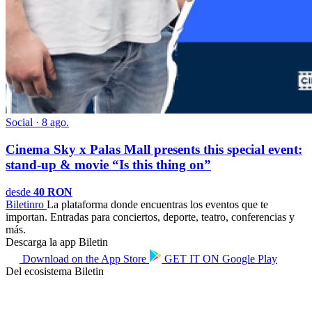
Social · 8 ago.
Cinema Sky x Palas Mall presents this special event:
stand-up & movie “Is this thing on”
desde
40 RON
Biletin
ro
La plataforma donde encuentras los eventos que te
importan. Entradas para conciertos, deporte, teatro, conferencias y
más.
Descarga la app Biletin
Download on the
App Store
GET IT ON
Google Play
Del ecosistema Biletin