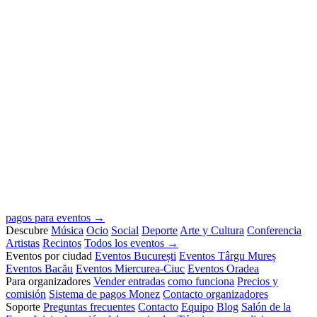
pagos para eventos →
Descubre
Música
Ocio
Social
Deporte
Arte y Cultura
Conferencia
Artistas
Recintos
Todos los eventos →
Eventos por ciudad
Eventos București
Eventos Târgu Mureș
Eventos Bacău
Eventos Miercurea-Ciuc
Eventos Oradea
Para organizadores
Vender entradas
como funciona
Precios y
comisión
Sistema de pagos Monez
Contacto organizadores
Soporte
Preguntas frecuentes
Contacto
Equipo
Blog
Salón de la