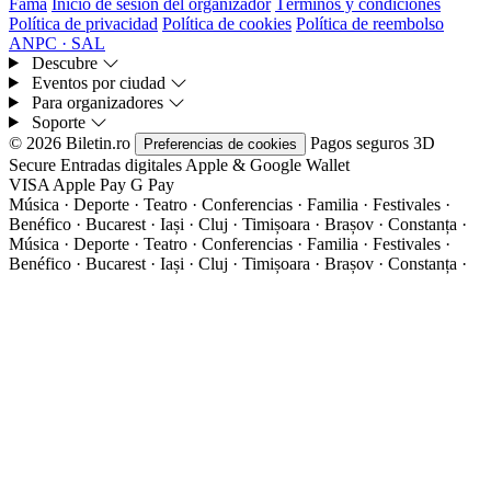
Fama
Inicio de sesión del organizador
Términos y condiciones
Política de privacidad
Política de cookies
Política de reembolso
ANPC · SAL
Descubre
Eventos por ciudad
Para organizadores
Soporte
© 2026 Biletin.ro
Pagos seguros
3D
Preferencias de cookies
Secure
Entradas digitales
Apple & Google Wallet
VISA
Apple Pay
G
Pay
Música · Deporte · Teatro · Conferencias · Familia · Festivales ·
Benéfico · Bucarest · Iași · Cluj · Timișoara · Brașov · Constanța ·
Música · Deporte · Teatro · Conferencias · Familia · Festivales ·
Benéfico · Bucarest · Iași · Cluj · Timișoara · Brașov · Constanța ·