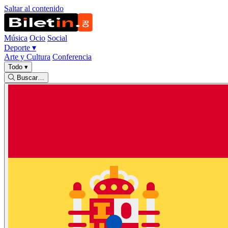
Saltar al contenido
Música
Ocio
Social
Deporte
▾
Arte y Cultura
Conferencia
Todo
▾
Buscar…