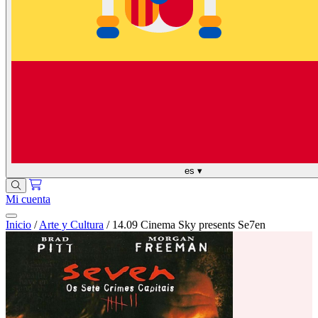
es
▾
Mi cuenta
Inicio
/
Arte y Cultura
/
14.09 Cinema Sky presents Se7en