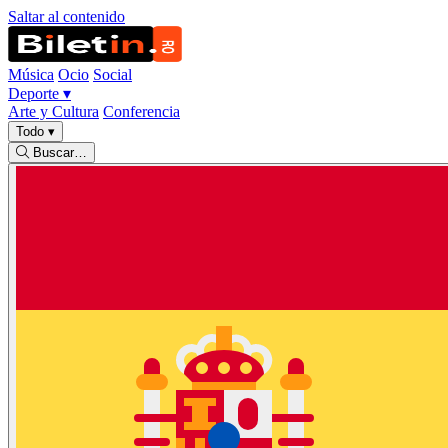
Saltar al contenido
Música
Ocio
Social
Deporte
▾
Arte y Cultura
Conferencia
Todo
▾
Buscar…