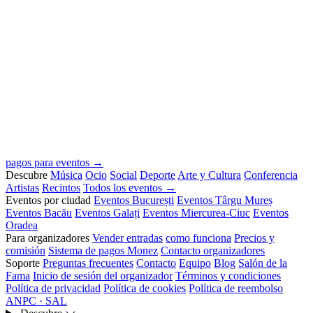
pagos para eventos →
Descubre
Música
Ocio
Social
Deporte
Arte y Cultura
Conferencia
Artistas
Recintos
Todos los eventos →
Eventos por ciudad
Eventos București
Eventos Târgu Mureș
Eventos Bacău
Eventos Galați
Eventos Miercurea-Ciuc
Eventos
Oradea
Para organizadores
Vender entradas
como funciona
Precios y
comisión
Sistema de pagos Monez
Contacto organizadores
Soporte
Preguntas frecuentes
Contacto
Equipo
Blog
Salón de la
Fama
Inicio de sesión del organizador
Términos y condiciones
Política de privacidad
Política de cookies
Política de reembolso
ANPC · SAL