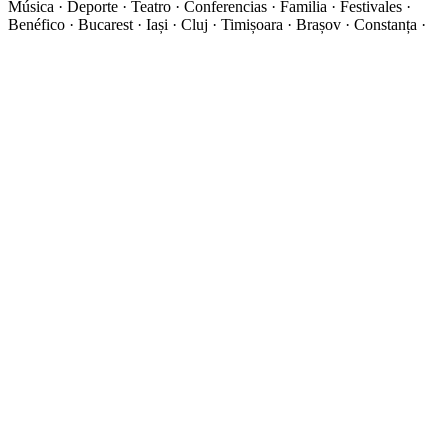
Música · Deporte · Teatro · Conferencias · Familia · Festivales ·
Benéfico · Bucarest · Iași · Cluj · Timișoara · Brașov · Constanța ·