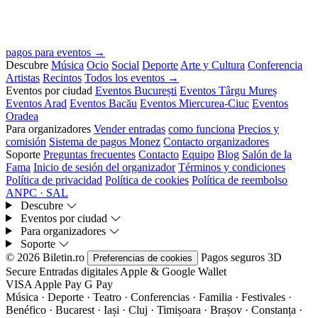
pagos para eventos →
Descubre
Música
Ocio
Social
Deporte
Arte y Cultura
Conferencia
Artistas
Recintos
Todos los eventos →
Eventos por ciudad
Eventos București
Eventos Târgu Mureș
Eventos Arad
Eventos Bacău
Eventos Miercurea-Ciuc
Eventos
Oradea
Para organizadores
Vender entradas
como funciona
Precios y
comisión
Sistema de pagos Monez
Contacto organizadores
Soporte
Preguntas frecuentes
Contacto
Equipo
Blog
Salón de la
Fama
Inicio de sesión del organizador
Términos y condiciones
Política de privacidad
Política de cookies
Política de reembolso
ANPC · SAL
Descubre
Eventos por ciudad
Para organizadores
Soporte
© 2026 Biletin.ro
Pagos seguros
3D
Preferencias de cookies
Secure
Entradas digitales
Apple & Google Wallet
VISA
Apple Pay
G
Pay
Música · Deporte · Teatro · Conferencias · Familia · Festivales ·
Benéfico · Bucarest · Iași · Cluj · Timișoara · Brașov · Constanța ·