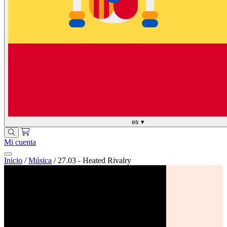
es
▾
Mi cuenta
Inicio
/
Música
/
27.03 - Heated Rivalry