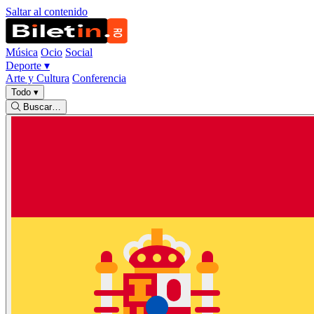
Saltar al contenido
Música
Ocio
Social
Deporte
▾
Arte y Cultura
Conferencia
Todo
▾
Buscar…