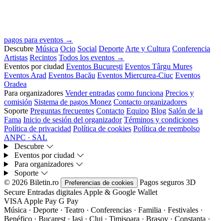
pagos para eventos →
Descubre
Música
Ocio
Social
Deporte
Arte y Cultura
Conferencia
Artistas
Recintos
Todos los eventos →
Eventos por ciudad
Eventos București
Eventos Târgu Mureș
Eventos Arad
Eventos Bacău
Eventos Miercurea-Ciuc
Eventos
Oradea
Para organizadores
Vender entradas
como funciona
Precios y
comisión
Sistema de pagos Monez
Contacto organizadores
Soporte
Preguntas frecuentes
Contacto
Equipo
Blog
Salón de la
Fama
Inicio de sesión del organizador
Términos y condiciones
Política de privacidad
Política de cookies
Política de reembolso
ANPC · SAL
Descubre
Eventos por ciudad
Para organizadores
Soporte
© 2026 Biletin.ro
Pagos seguros
3D
Preferencias de cookies
Secure
Entradas digitales
Apple & Google Wallet
VISA
Apple Pay
G
Pay
Música · Deporte · Teatro · Conferencias · Familia · Festivales ·
Benéfico · Bucarest · Iași · Cluj · Timișoara · Brașov · Constanța ·