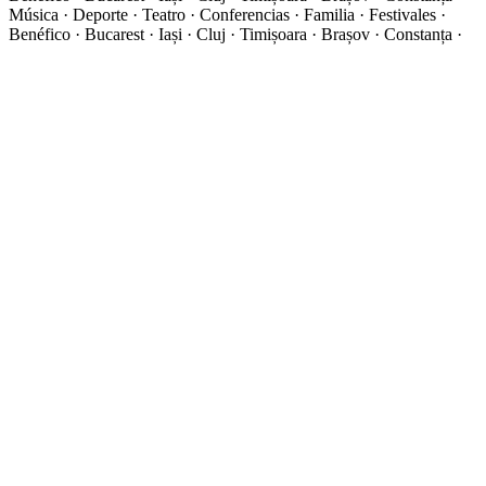
Música · Deporte · Teatro · Conferencias · Familia · Festivales ·
Benéfico · Bucarest · Iași · Cluj · Timișoara · Brașov · Constanța ·