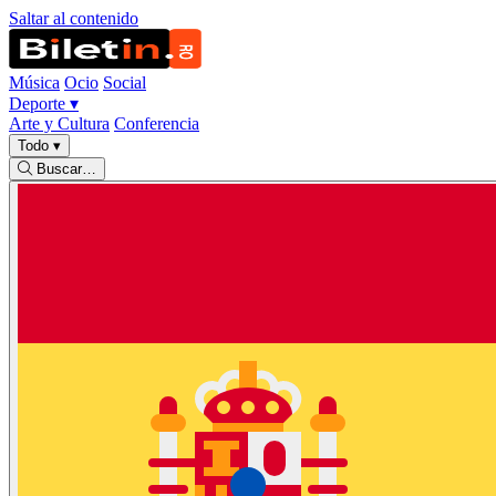
Saltar al contenido
Música
Ocio
Social
Deporte
▾
Arte y Cultura
Conferencia
Todo
▾
Buscar…