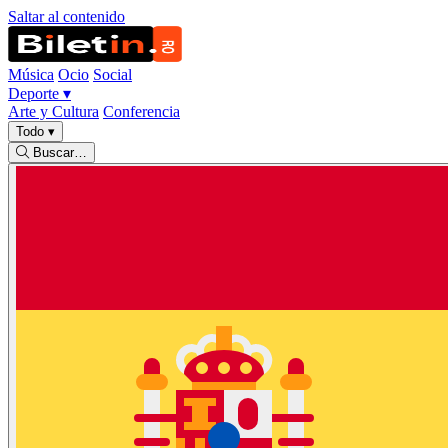
Saltar al contenido
Música
Ocio
Social
Deporte
▾
Arte y Cultura
Conferencia
Todo
▾
Buscar…