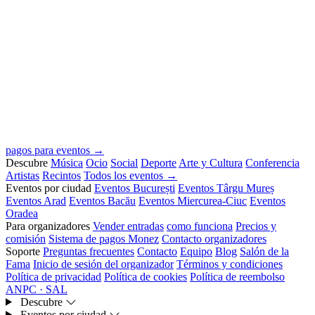
pagos para eventos →
Descubre
Música
Ocio
Social
Deporte
Arte y Cultura
Conferencia
Artistas
Recintos
Todos los eventos →
Eventos por ciudad
Eventos București
Eventos Târgu Mureș
Eventos Arad
Eventos Bacău
Eventos Miercurea-Ciuc
Eventos
Oradea
Para organizadores
Vender entradas
como funciona
Precios y
comisión
Sistema de pagos Monez
Contacto organizadores
Soporte
Preguntas frecuentes
Contacto
Equipo
Blog
Salón de la
Fama
Inicio de sesión del organizador
Términos y condiciones
Política de privacidad
Política de cookies
Política de reembolso
ANPC · SAL
Descubre
Eventos por ciudad