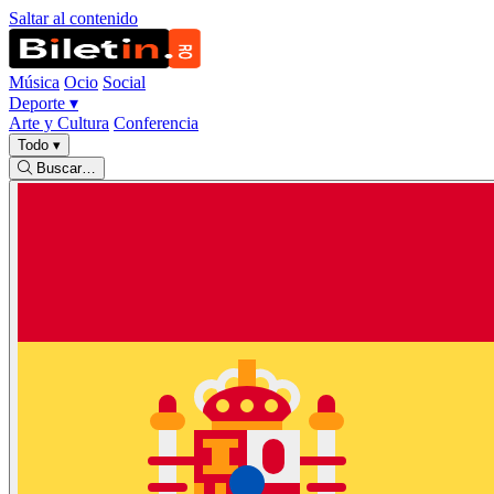
Saltar al contenido
Música
Ocio
Social
Deporte
▾
Arte y Cultura
Conferencia
Todo
▾
Buscar…