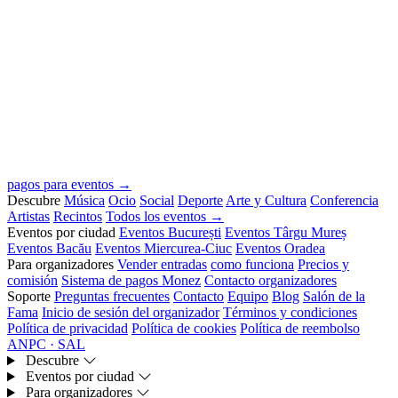
pagos para eventos →
Descubre
Música
Ocio
Social
Deporte
Arte y Cultura
Conferencia
Artistas
Recintos
Todos los eventos →
Eventos por ciudad
Eventos București
Eventos Târgu Mureș
Eventos Bacău
Eventos Miercurea-Ciuc
Eventos Oradea
Para organizadores
Vender entradas
como funciona
Precios y
comisión
Sistema de pagos Monez
Contacto organizadores
Soporte
Preguntas frecuentes
Contacto
Equipo
Blog
Salón de la
Fama
Inicio de sesión del organizador
Términos y condiciones
Política de privacidad
Política de cookies
Política de reembolso
ANPC · SAL
Descubre
Eventos por ciudad
Para organizadores