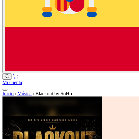
Mi cuenta
Inicio
/
Música
/
Blackout by SoHo