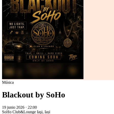
Música
Blackout by SoHo
19 junio 2026 · 22:00
SoHo Club&Lounge
Iaşi, Iași