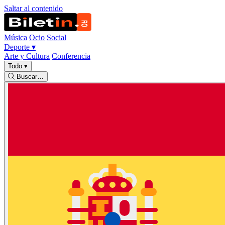
Saltar al contenido
Música
Ocio
Social
Deporte
▾
Arte y Cultura
Conferencia
Todo
▾
Buscar…