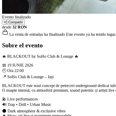
Evento finalizado
Compartir
desde
32 RON
La venta de entradas ha finalizado
Este evento ya ha tenido lugar.
Sobre el evento
🔥 BLACKOUT by SoHo Club & Lounge 🔥
📅 19 IUNIE 2026
🕙 Ora 22:00
📍 SoHo Club & Lounge – Iași
BLACKOUT este noul concept de petreceri underground dedicat iubitori
O noapte intensă, cu atmosferă premium, sound puternic și artiști live
🎤 Live performances
🔊 Trap • Drill • Urban Music
🌑 Dark atmosphere & exclusive vibes
🔥 Show-uri live și experiențe memorabile