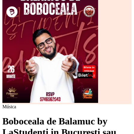
Música
Boboceala de Balamuc by
LaStudenti in Bucuresti sau