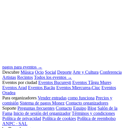
pagos para eventos →
Descubre
Música
Ocio
Social
Deporte
Arte y Cultura
Conferencia
Artistas
Recintos
Todos los eventos →
Eventos por ciudad
Eventos București
Eventos Târgu Mureș
Eventos Arad
Eventos Bacău
Eventos Miercurea-Ciuc
Eventos
Oradea
Para organizadores
Vender entradas
como funciona
Precios y
comisión
Sistema de pagos Monez
Contacto organizadores
Soporte
Preguntas frecuentes
Contacto
Equipo
Blog
Salón de la
Fama
Inicio de sesión del organizador
Términos y condiciones
Política de privacidad
Política de cookies
Política de reembolso
ANPC · SAL