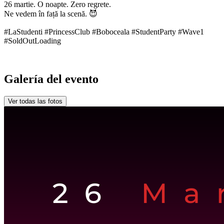
26 martie. O noapte. Zero regrete.
Ne vedem în față la scenă. 😈
#LaStudenti #PrincessClub #Boboceala #StudentParty #Wave1
#SoldOutLoading
Galería del evento
Ver todas las fotos