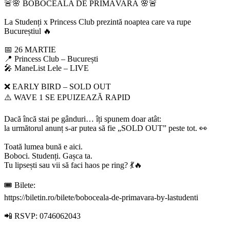
🚨🌸 BOBOCEALA DE PRIMĂVARĂ 🌸🚨
La Studenți x Princess Club prezintă noaptea care va rupe
Bucureștiul 🔥
📅 26 MARTIE
📍 Princess Club – București
🎤 ManeList Lele – LIVE
❌ EARLY BIRD – SOLD OUT
⚠️ WAVE 1 SE EPUIZEAZĂ RAPID
Dacă încă stai pe gânduri… îți spunem doar atât:
la următorul anunț s-ar putea să fie „SOLD OUT” peste tot. 👀
Toată lumea bună e aici.
Boboci. Studenți. Gașca ta.
Tu lipsești sau vii să faci haos pe ring? 💃🔥
🎟 Bilete:
https://biletin.ro/bilete/boboceala-de-primavara-by-lastudenti
📲 RSVP: 0746062043