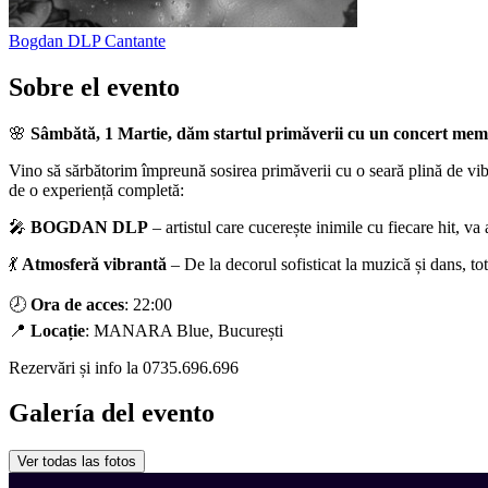
Bogdan DLP
Cantante
Sobre el evento
🌸
Sâmbătă, 1 Martie, dăm startul primăverii cu un concert 
Vino să sărbătorim împreună sosirea primăverii cu o seară plină de vibe
de o experiență completă:
🎤
BOGDAN DLP
– artistul care cucerește inimile cu fiecare hit, v
💃
Atmosferă vibrantă
– De la decorul sofisticat la muzică și dans, totu
🕗
Ora de acces
: 22:00
📍
Locație
: MANARA Blue, București
Rezervări și info la 0735.696.696
Galería del evento
Ver todas las fotos