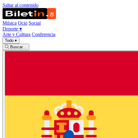
Saltar al contenido
Música
Ocio
Social
Deporte
▾
Arte y Cultura
Conferencia
Todo
▾
Buscar…