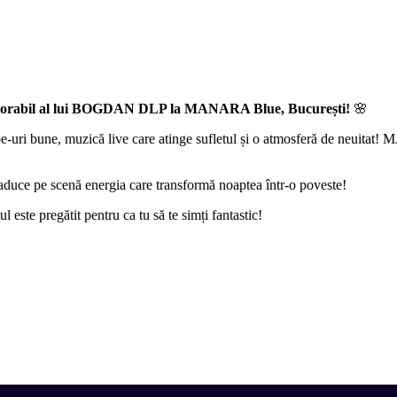
memorabil al lui BOGDAN DLP la MANARA Blue, București!
🌸
-uri bune, muzică live care atinge sufletul și o atmosferă de neuitat! M
a aduce pe scenă energia care transformă noaptea într-o poveste!
l este pregătit pentru ca tu să te simți fantastic!