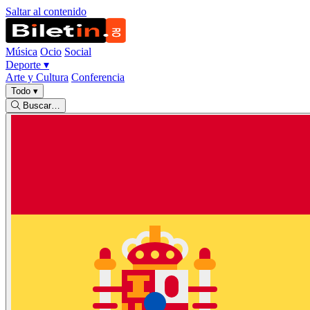
Saltar al contenido
Música
Ocio
Social
Deporte
▾
Arte y Cultura
Conferencia
Todo
▾
Buscar…