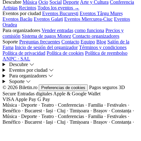
Descubre
Música
Ocio
Social
Deporte
Arte y Cultura
Conferencia
Artistas
Recintos
Todos los eventos →
Eventos por ciudad
Eventos București
Eventos Târgu Mureș
Eventos Bacău
Eventos Galați
Eventos Miercurea-Ciuc
Eventos
Oradea
Para organizadores
Vender entradas
como funciona
Precios y
comisión
Sistema de pagos Monez
Contacto organizadores
Soporte
Preguntas frecuentes
Contacto
Equipo
Blog
Salón de la
Fama
Inicio de sesión del organizador
Términos y condiciones
Política de privacidad
Política de cookies
Política de reembolso
ANPC · SAL
Descubre
Eventos por ciudad
Para organizadores
Soporte
© 2026 Biletin.ro
Pagos seguros
3D
Preferencias de cookies
Secure
Entradas digitales
Apple & Google Wallet
VISA
Apple Pay
G
Pay
Música · Deporte · Teatro · Conferencias · Familia · Festivales ·
Benéfico · Bucarest · Iași · Cluj · Timișoara · Brașov · Constanța ·
Música · Deporte · Teatro · Conferencias · Familia · Festivales ·
Benéfico · Bucarest · Iași · Cluj · Timișoara · Brașov · Constanța ·