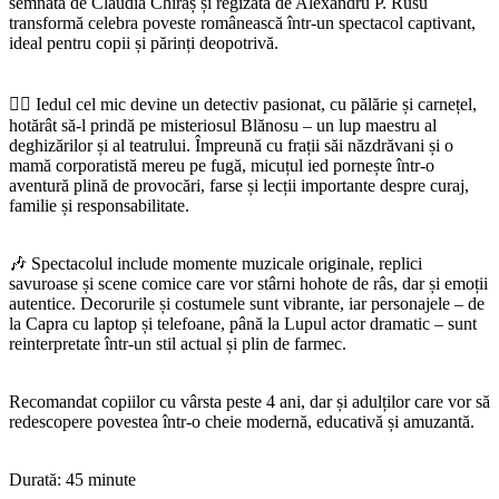
semnată de Claudia Chiraș și regizată de Alexandru P. Rusu
transformă celebra poveste românească într-un spectacol captivant,
ideal pentru copii și părinți deopotrivă.
🕵‍♂ Iedul cel mic devine un detectiv pasionat, cu pălărie și carnețel,
hotărât să-l prindă pe misteriosul Blănosu – un lup maestru al
deghizărilor și al teatrului. Împreună cu frații săi năzdrăvani și o
mamă corporatistă mereu pe fugă, micuțul ied pornește într-o
aventură plină de provocări, farse și lecții importante despre curaj,
familie și responsabilitate.
🎶 Spectacolul include momente muzicale originale, replici
savuroase și scene comice care vor stârni hohote de râs, dar și emoții
autentice. Decorurile și costumele sunt vibrante, iar personajele – de
la Capra cu laptop și telefoane, până la Lupul actor dramatic – sunt
reinterpretate într-un stil actual și plin de farmec.
Recomandat copiilor cu vârsta peste 4 ani, dar și adulților care vor să
redescopere povestea într-o cheie modernă, educativă și amuzantă.
Durată: 45 minute