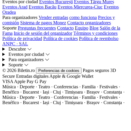
Eventos por ciudad
Eventos București
Eventos Târgu Mureș
Eventos Arad
Eventos Bacău
Eventos Miercurea-Ciuc
Eventos
Oradea
Para organizadores
Vender entradas
como funciona
Precios y
comisión
Sistema de pagos Monez
Contacto organizadores
Soporte
Preguntas frecuentes
Contacto
Equipo
Blog
Salón de la
Fama
Inicio de sesión del organizador
Términos y condiciones
Política de privacidad
Política de cookies
Política de reembolso
ANPC · SAL
Descubre
Eventos por ciudad
Para organizadores
Soporte
© 2026 Biletin.ro
Pagos seguros
3D
Preferencias de cookies
Secure
Entradas digitales
Apple & Google Wallet
VISA
Apple Pay
G
Pay
Música · Deporte · Teatro · Conferencias · Familia · Festivales ·
Benéfico · Bucarest · Iași · Cluj · Timișoara · Brașov · Constanța ·
Música · Deporte · Teatro · Conferencias · Familia · Festivales ·
Benéfico · Bucarest · Iași · Cluj · Timișoara · Brașov · Constanța ·