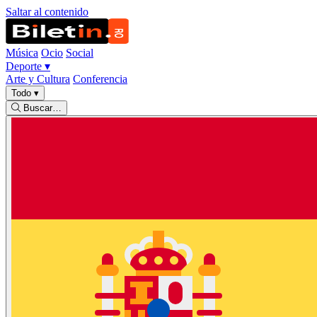
Saltar al contenido
Música
Ocio
Social
Deporte
▾
Arte y Cultura
Conferencia
Todo
▾
Buscar…