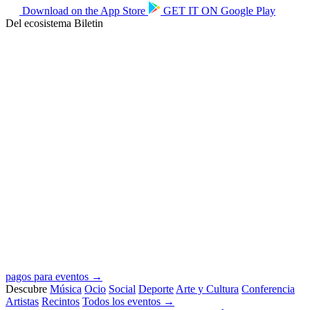
Download on the
App Store
GET IT ON
Google Play
Del ecosistema Biletin
pagos para eventos →
Descubre
Música
Ocio
Social
Deporte
Arte y Cultura
Conferencia
Artistas
Recintos
Todos los eventos →