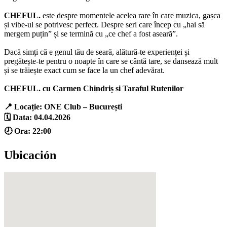
CHEFUL.
este despre momentele acelea rare în care muzica, gașca
și vibe-ul se potrivesc perfect. Despre seri care încep cu „hai să
mergem puțin” și se termină cu „ce chef a fost aseară”.
Dacă simți că e genul tău de seară, alătură-te experienței și
pregătește-te pentru o noapte în care se cântă tare, se dansează mult
și se trăiește exact cum se face la un chef adevărat.
CHEFUL. cu Carmen Chindriș si Taraful Rutenilor
📍 Locație: ONE Club – București
🗓 Data: 04.04.2026
🕗 Ora: 22:00
Ubicación