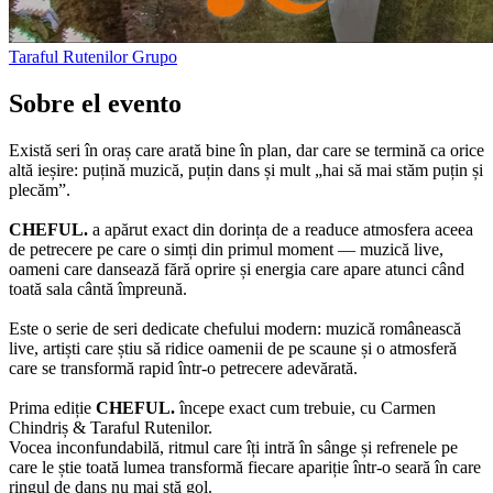
Taraful Rutenilor
Grupo
Sobre el evento
Există seri în oraș care arată bine în plan, dar care se termină ca orice
altă ieșire: puțină muzică, puțin dans și mult „hai să mai stăm puțin și
plecăm”.
CHEFUL.
a apărut exact din dorința de a readuce atmosfera aceea
de petrecere pe care o simți din primul moment — muzică live,
oameni care dansează fără oprire și energia care apare atunci când
toată sala cântă împreună.
Este o serie de seri dedicate chefului modern: muzică românească
live, artiști care știu să ridice oamenii de pe scaune și o atmosferă
care se transformă rapid într-o petrecere adevărată.
Prima ediție
CHEFUL.
începe exact cum trebuie, cu Carmen
Chindriș & Taraful Rutenilor.
Vocea inconfundabilă, ritmul care îți intră în sânge și refrenele pe
care le știe toată lumea transformă fiecare apariție într-o seară în care
ringul de dans nu mai stă gol.