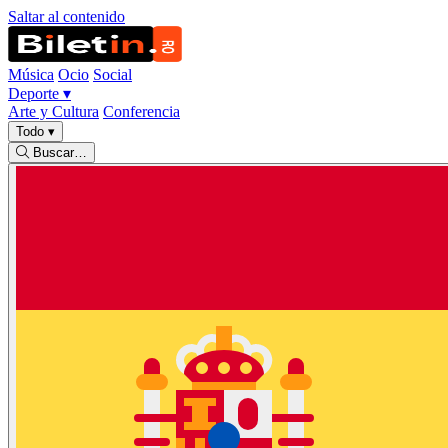
Saltar al contenido
Música
Ocio
Social
Deporte
▾
Arte y Cultura
Conferencia
Todo
▾
Buscar…