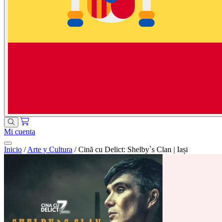
Mi cuenta
Inicio
/
Arte y Cultura
/
Cină cu Delict: Shelby`s Clan | Iași