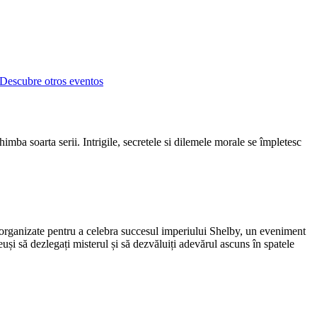
Descubre otros eventos
imba soarta serii. Intrigile, secretele si dilemele morale se împletesc
e organizate pentru a celebra succesul imperiului Shelby, un eveniment
euși să dezlegați misterul și să dezvăluiți adevărul ascuns în spatele