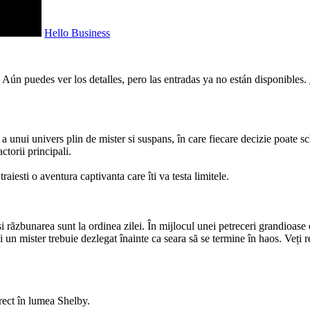
Hello Business
 Aún puedes ver los detalles, pero las entradas ya no están disponibles.
a unui univers plin de mister si suspans, în care fiecare decizie poate sch
actorii principali.
raiesti o aventura captivanta care îti va testa limitele.
i răzbunarea sunt la ordinea zilei. În mijlocul unei petreceri grandioas
și un mister trebuie dezlegat înainte ca seara să se termine în haos. Veți r
rect în lumea Shelby.