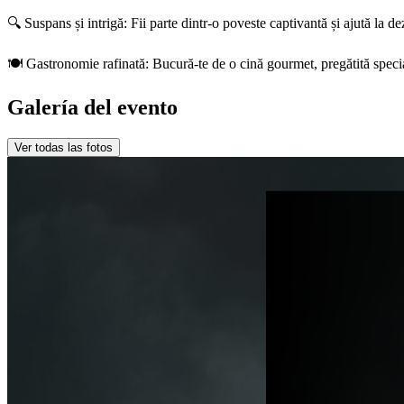
🔍 Suspans și intrigă: Fii parte dintr-o poveste captivantă și ajută la d
🍽️ Gastronomie rafinată: Bucură-te de o cină gourmet, pregătită specia
Galería del evento
Ver todas las fotos