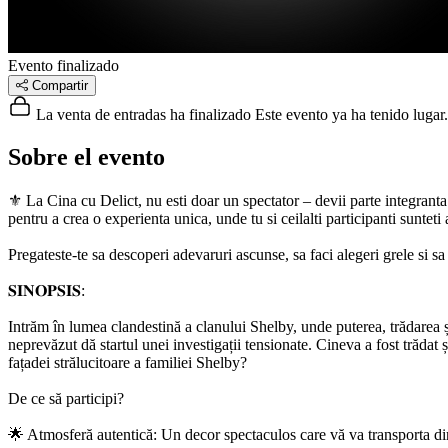
Evento finalizado
Compartir
La venta de entradas ha finalizado
Este evento ya ha tenido lugar.
Sobre el evento
⚜️ La Cina cu Delict, nu esti doar un spectator – devii parte integranta 
pentru a crea o experienta unica, unde tu si ceilalti participanti sunteti 
Pregateste-te sa descoperi adevaruri ascunse, sa faci alegeri grele si sa t
𝐒𝐈𝐍𝐎𝐏𝐒𝐈𝐒:
Intrăm în lumea clandestină a clanului Shelby, unde puterea, trădarea ș
neprevăzut dă startul unei investigații tensionate. Cineva a fost trădat 
fațadei strălucitoare a familiei Shelby?
De ce să participi?
🌟 Atmosferă autentică: Un decor spectaculos care vă va transporta di