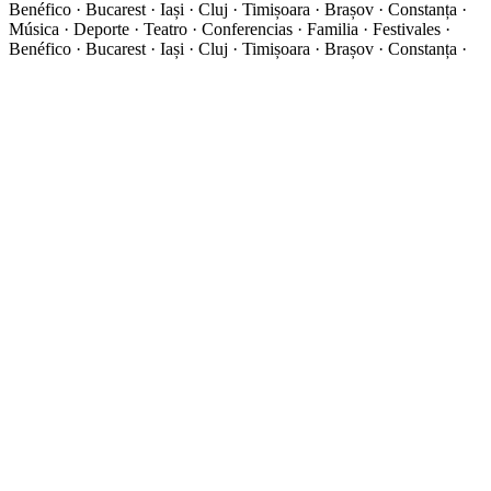
Benéfico · Bucarest · Iași · Cluj · Timișoara · Brașov · Constanța ·
Música · Deporte · Teatro · Conferencias · Familia · Festivales ·
Benéfico · Bucarest · Iași · Cluj · Timișoara · Brașov · Constanța ·