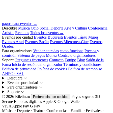
pagos para eventos →
Descubre
Música
Ocio
Social
Deporte
Arte y Cultura
Conferencia
Artistas
Recintos
Todos los eventos →
Eventos por ciudad
Eventos București
Eventos Târgu Mureș
Eventos Arad
Eventos Bacău
Eventos Miercurea-Ciuc
Eventos
Oradea
Para organizadores
Vender entradas
como funciona
Precios y
comisión
Sistema de pagos Monez
Contacto organizadores
Soporte
Preguntas frecuentes
Contacto
Equipo
Blog
Salón de la
Fama
Inicio de sesión del organizador
Términos y condiciones
Política de privacidad
Política de cookies
Política de reembolso
ANPC · SAL
Descubre
Eventos por ciudad
Para organizadores
Soporte
© 2026 Biletin.ro
Pagos seguros
3D
Preferencias de cookies
Secure
Entradas digitales
Apple & Google Wallet
VISA
Apple Pay
G
Pay
Música · Deporte · Teatro · Conferencias · Familia · Festivales ·