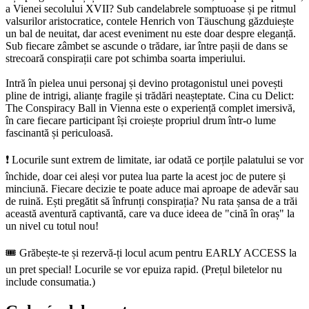
a Vienei secolului XVII? Sub candelabrele somptuoase și pe ritmul
valsurilor aristocratice, contele Henrich von Täuschung găzduiește
un bal de neuitat, dar acest eveniment nu este doar despre eleganță.
Sub fiecare zâmbet se ascunde o trădare, iar între pașii de dans se
strecoară conspirații care pot schimba soarta imperiului.
Intră în pielea unui personaj și devino protagonistul unei povești
pline de intrigi, alianțe fragile și trădări neașteptate. Cina cu Delict:
The Conspiracy Ball in Vienna este o experiență complet imersivă,
în care fiecare participant își croiește propriul drum într-o lume
fascinantă și periculoasă.
❗ Locurile sunt extrem de limitate, iar odată ce porțile palatului se vor
închide, doar cei aleși vor putea lua parte la acest joc de putere și
minciună. Fiecare decizie te poate aduce mai aproape de adevăr sau
de ruină. Ești pregătit să înfrunți conspirația? Nu rata șansa de a trăi
această aventură captivantă, care va duce ideea de "cină în oraș" la
un nivel cu totul nou!
🎟️ Grăbește-te și rezervă-ți locul acum pentru EARLY ACCESS la
un pret special! Locurile se vor epuiza rapid. (Prețul biletelor nu
include consumatia.)