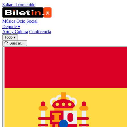
Saltar al contenido
Música
Ocio
Social
Deporte
▾
Arte y Cultura
Conferencia
Todo
▾
Buscar…