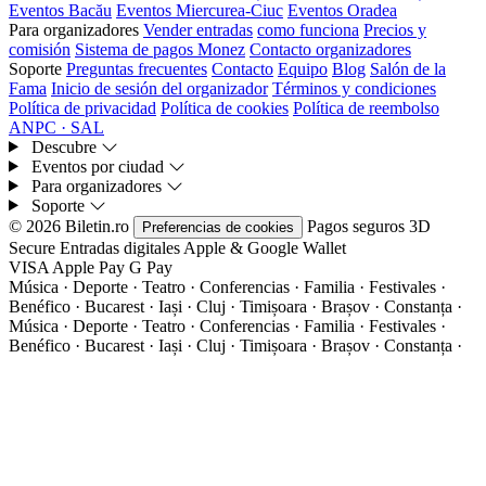
Eventos Bacău
Eventos Miercurea-Ciuc
Eventos Oradea
Para organizadores
Vender entradas
como funciona
Precios y
comisión
Sistema de pagos Monez
Contacto organizadores
Soporte
Preguntas frecuentes
Contacto
Equipo
Blog
Salón de la
Fama
Inicio de sesión del organizador
Términos y condiciones
Política de privacidad
Política de cookies
Política de reembolso
ANPC · SAL
Descubre
Eventos por ciudad
Para organizadores
Soporte
© 2026 Biletin.ro
Pagos seguros
3D
Preferencias de cookies
Secure
Entradas digitales
Apple & Google Wallet
VISA
Apple Pay
G
Pay
Música · Deporte · Teatro · Conferencias · Familia · Festivales ·
Benéfico · Bucarest · Iași · Cluj · Timișoara · Brașov · Constanța ·
Música · Deporte · Teatro · Conferencias · Familia · Festivales ·
Benéfico · Bucarest · Iași · Cluj · Timișoara · Brașov · Constanța ·