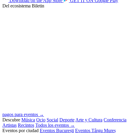
Download on the
App Store
GET IT ON
Google Play
Del ecosistema Biletin
pagos para eventos →
Descubre
Música
Ocio
Social
Deporte
Arte y Cultura
Conferencia
Artistas
Recintos
Todos los eventos →
Eventos por ciudad
Eventos București
Eventos Târgu Mureș