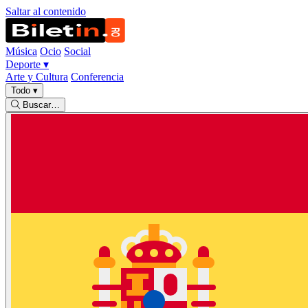
Saltar al contenido
Música
Ocio
Social
Deporte
▾
Arte y Cultura
Conferencia
Todo
▾
Buscar…