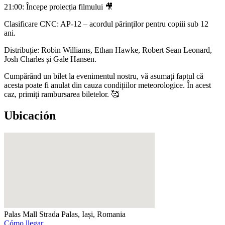
21:00: Începe proiecția filmului 🎥
Clasificare CNC: AP-12 – acordul părinților pentru copiii sub 12
ani.
Distribuție: Robin Williams, Ethan Hawke, Robert Sean Leonard,
Josh Charles și Gale Hansen.
Cumpărând un bilet la evenimentul nostru, vă asumați faptul că
acesta poate fi anulat din cauza condițiilor meteorologice. În acest
caz, primiți rambursarea biletelor. 🥰
Ubicación
Palas Mall
Strada Palas, Iași, Romania
Cómo llegar