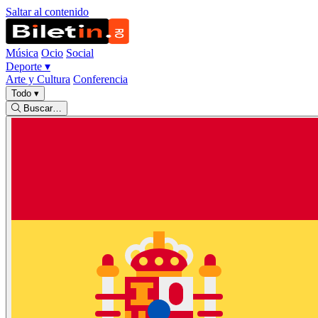
Saltar al contenido
Música
Ocio
Social
Deporte
▾
Arte y Cultura
Conferencia
Todo
▾
Buscar…