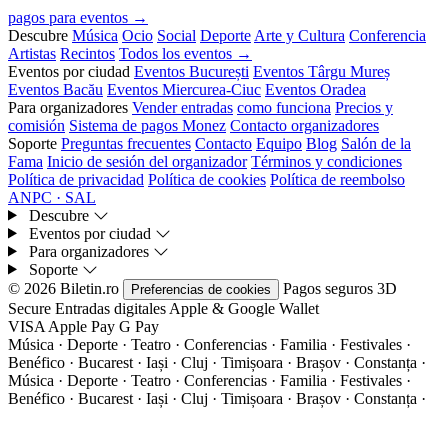
pagos para eventos →
Descubre
Música
Ocio
Social
Deporte
Arte y Cultura
Conferencia
Artistas
Recintos
Todos los eventos →
Eventos por ciudad
Eventos București
Eventos Târgu Mureș
Eventos Bacău
Eventos Miercurea-Ciuc
Eventos Oradea
Para organizadores
Vender entradas
como funciona
Precios y
comisión
Sistema de pagos Monez
Contacto organizadores
Soporte
Preguntas frecuentes
Contacto
Equipo
Blog
Salón de la
Fama
Inicio de sesión del organizador
Términos y condiciones
Política de privacidad
Política de cookies
Política de reembolso
ANPC · SAL
Descubre
Eventos por ciudad
Para organizadores
Soporte
© 2026 Biletin.ro
Pagos seguros
3D
Preferencias de cookies
Secure
Entradas digitales
Apple & Google Wallet
VISA
Apple Pay
G
Pay
Música · Deporte · Teatro · Conferencias · Familia · Festivales ·
Benéfico · Bucarest · Iași · Cluj · Timișoara · Brașov · Constanța ·
Música · Deporte · Teatro · Conferencias · Familia · Festivales ·
Benéfico · Bucarest · Iași · Cluj · Timișoara · Brașov · Constanța ·