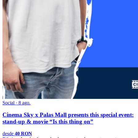
Social · 8 ago.
Cinema Sky x Palas Mall presents this special event:
stand-up & movie “Is this thing on”
desde
40 RON