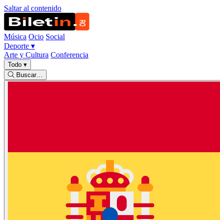
Saltar al contenido
Música
Ocio
Social
Deporte
▾
Arte y Cultura
Conferencia
Todo
▾
Buscar…