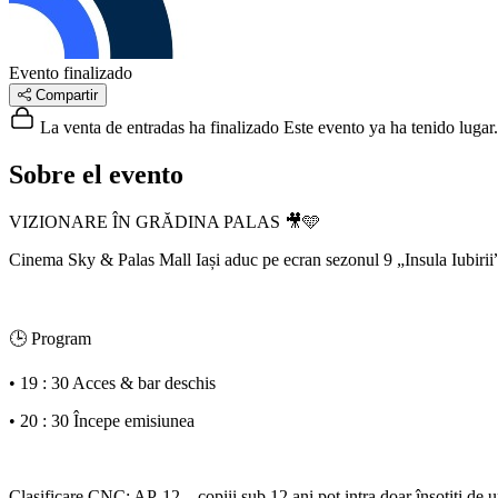
Evento finalizado
Compartir
La venta de entradas ha finalizado
Este evento ya ha tenido lugar.
Sobre el evento
VIZIONARE ÎN GRĂDINA PALAS 🎥🩵
Cinema Sky & Palas Mall Iași aduc pe ecran sezonul 9 „Insula Iubirii
🕒 Program
• 19 : 30 Acces & bar deschis
• 20 : 30 Începe emisiunea
Clasificare CNC: AP-12 – copiii sub 12 ani pot intra doar însoțiți de 