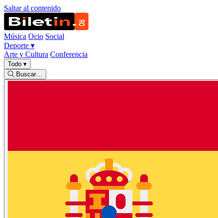
Saltar al contenido
Música
Ocio
Social
Deporte
▾
Arte y Cultura
Conferencia
Todo
▾
Buscar…