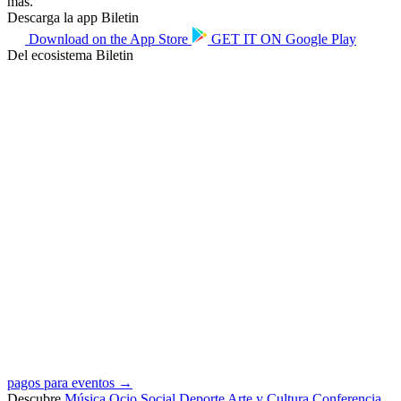
más.
Descarga la app Biletin
Download on the
App Store
GET IT ON
Google Play
Del ecosistema Biletin
pagos para eventos →
Descubre
Música
Ocio
Social
Deporte
Arte y Cultura
Conferencia