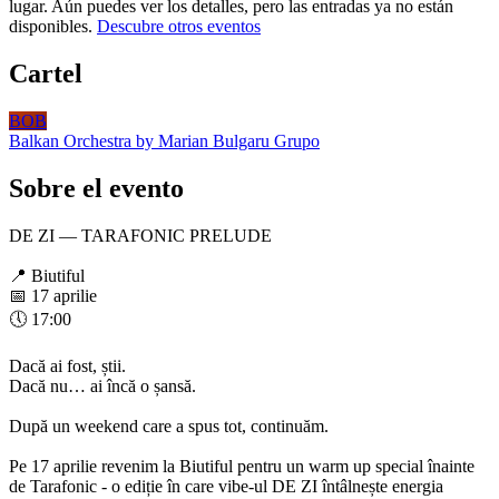
lugar. Aún puedes ver los detalles, pero las entradas ya no están
disponibles.
Descubre otros eventos
Cartel
BOB
Balkan Orchestra by Marian Bulgaru
Grupo
Sobre el evento
DE ZI — TARAFONIC PRELUDE
📍 Biutiful
📅 17 aprilie
🕔 17:00
Dacă ai fost, știi.
Dacă nu… ai încă o șansă.
După un weekend care a spus tot, continuăm.
Pe 17 aprilie revenim la Biutiful pentru un warm up special înainte
de Tarafonic - o ediție în care vibe-ul DE ZI întâlnește energia