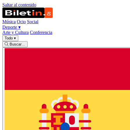
Saltar al contenido
Música
Ocio
Social
Deporte
▾
Arte y Cultura
Conferencia
Todo
▾
Buscar…