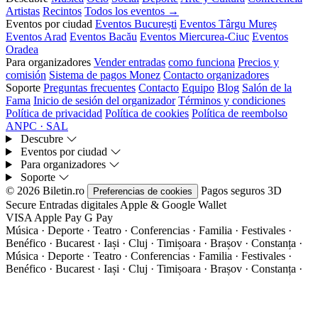
Artistas
Recintos
Todos los eventos →
Eventos por ciudad
Eventos București
Eventos Târgu Mureș
Eventos Arad
Eventos Bacău
Eventos Miercurea-Ciuc
Eventos
Oradea
Para organizadores
Vender entradas
como funciona
Precios y
comisión
Sistema de pagos Monez
Contacto organizadores
Soporte
Preguntas frecuentes
Contacto
Equipo
Blog
Salón de la
Fama
Inicio de sesión del organizador
Términos y condiciones
Política de privacidad
Política de cookies
Política de reembolso
ANPC · SAL
Descubre
Eventos por ciudad
Para organizadores
Soporte
© 2026 Biletin.ro
Pagos seguros
3D
Preferencias de cookies
Secure
Entradas digitales
Apple & Google Wallet
VISA
Apple Pay
G
Pay
Música · Deporte · Teatro · Conferencias · Familia · Festivales ·
Benéfico · Bucarest · Iași · Cluj · Timișoara · Brașov · Constanța ·
Música · Deporte · Teatro · Conferencias · Familia · Festivales ·
Benéfico · Bucarest · Iași · Cluj · Timișoara · Brașov · Constanța ·