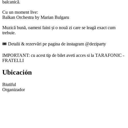
balcanică.
Cu un moment live:
Balkan Orchestra by Marian Bulgaru
Muzică bună, oameni faini și o nouă zi care se leagă exact cum
trebuie.
🎟 Detalii & rezervări pe pagina de instagram @deziparty
IMPORTANT: cu acest tip de bilet aveti acces si la TARAFONIC -
FRATELLI
Ubicación
Biutiful
Organizador