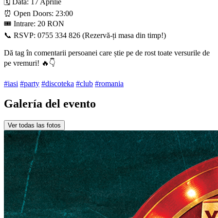
🗓️ Data: 17 Aprilie
⏰ Open Doors: 23:00
🎟️ Intrare: 20 RON
📞 RSVP: 0755 334 826 (Rezervă-ți masa din timp!)
Dă tag în comentarii persoanei care știe pe de rost toate versurile de
pe vremuri! 🔥👇
#iasi
#party
#discoteka
#club
#romania
Galería del evento
Ver todas las fotos