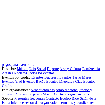
pagos para eventos →
Descubre
Música
Ocio
Social
Deporte
Arte y Cultura
Conferencia
Artistas
Recintos
Todos los eventos →
Eventos por ciudad
Eventos București
Eventos Târgu Mureș
Eventos Arad
Eventos Bacău
Eventos Miercurea-Ciuc
Eventos
Oradea
Para organizadores
Vender entradas
como funciona
Precios y
comisión
Sistema de pagos Monez
Contacto organizadores
Soporte
Preguntas frecuentes
Contacto
Equipo
Blog
Salón de la
Fama
Inicio de sesión del organizador
Términos y condiciones