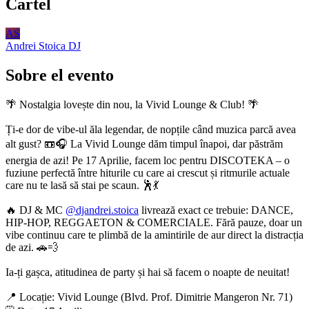
Cartel
AS
Andrei Stoica
DJ
Sobre el evento
🌴 Nostalgia lovește din nou, la Vivid Lounge & Club! 🌴
Ți-e dor de vibe-ul ăla legendar, de nopțile când muzica parcă avea
alt gust? 📼🎧 La Vivid Lounge dăm timpul înapoi, dar păstrăm
energia de azi! Pe 17 Aprilie, facem loc pentru DISCOTEKA – o
fuziune perfectă între hiturile cu care ai crescut și ritmurile actuale
care nu te lasă să stai pe scaun. 🕺💃
🔥 DJ & MC
@djandrei.stoica
livrează exact ce trebuie: DANCE,
HIP-HOP, REGGAETON & COMERCIALE. Fără pauze, doar un
vibe continuu care te plimbă de la amintirile de aur direct la distracția
de azi. 🚗💨
Ia-ți gașca, atitudinea de party și hai să facem o noapte de neuitat!
📍 Locație: Vivid Lounge (Blvd. Prof. Dimitrie Mangeron Nr. 71)