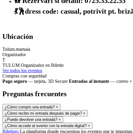
☎️ Rezervări si detalii: 0725.33.22.55
💃🕺dress code: casual, potrivit pt. briză
Ubicación
Tulum.mamaia
Organizador
T
TULUM
Organizador en Biletin
Ver todos los eventos
Compras con seguridad
Pago seguro
— tarjeta, 3D Secure
Entradas al instante
— correo + 
Preguntas frecuentes
¿Cómo compro una entrada?
+
¿Cómo recibo mi entrada después de pagar?
+
¿Puedo devolver una entrada?
+
¿Cómo accedo al evento con la entrada digital?
+
Biletin
ro
La plataforma donde encuentras los eventos que te importan. 