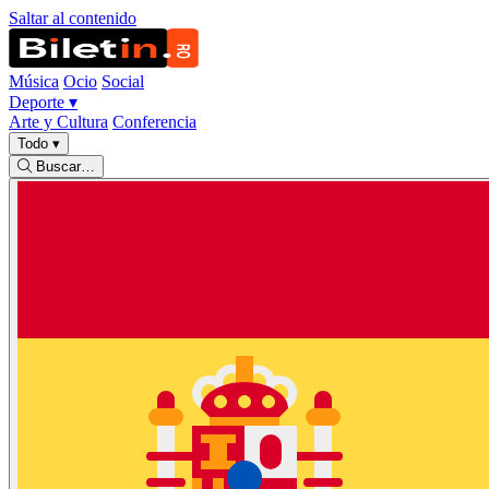
Saltar al contenido
Música
Ocio
Social
Deporte
▾
Arte y Cultura
Conferencia
Todo
▾
Buscar…