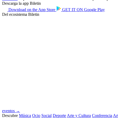
Descarga la app Biletin
Download on the
App Store
GET IT ON
Google Play
Del ecosistema Biletin
eventos →
Descubre
Música
Ocio
Social
Deporte
Arte y Cultura
Conferencia
Art