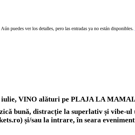
 Aún puedes ver los detalles, pero las entradas ya no están disponibles.
iulie, VINO alături pe PLAJA LA MAMAIA la
ică bună, distracție la superlativ și vibe-u
ickets.ro) și/sau la intrare, în seara evenimen