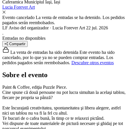
Caferamica
Municipiul Iaşi, Iași
Lucia Forever Art
Evento cancelado
La venta de entradas se ha detenido. Los pedidos
pagados serán reembolsados.
LF
Aviso del organizador · Lucia Forever Art
22 jul. 2026
.
Entradas no disponibles
Compartir
La venta de entradas ha sido detenida
Este evento ha sido
cancelado, por lo que ya no se pueden comprar entradas. Los
pedidos pagados serán reembolsados.
Descubre otros eventos
Sobre el evento
Paint & Coffee, ediţia Puzzle Piece.
Cine spune că două persoane nu pot lucra simultan la acelaşi tablou,
fiecare pe propria sa pânză?
Este încurajată creativitatea, spontaneitatea şi libera alegere, astfel
nici un tablou nu va fi la fel cu altul.
Te bucuri de o cafea bună, în timp ce te relaxezi pictând.
Vei dispune de toate materialele de pictură necesare şi ghidaj pe tot
parcursul evenimentului.