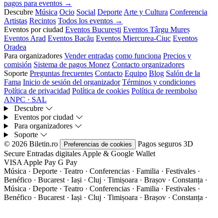
pagos para eventos →
Descubre
Música
Ocio
Social
Deporte
Arte y Cultura
Conferencia
Artistas
Recintos
Todos los eventos →
Eventos por ciudad
Eventos București
Eventos Târgu Mureș
Eventos Arad
Eventos Bacău
Eventos Miercurea-Ciuc
Eventos
Oradea
Para organizadores
Vender entradas
como funciona
Precios y
comisión
Sistema de pagos Monez
Contacto organizadores
Soporte
Preguntas frecuentes
Contacto
Equipo
Blog
Salón de la
Fama
Inicio de sesión del organizador
Términos y condiciones
Política de privacidad
Política de cookies
Política de reembolso
ANPC · SAL
Descubre
Eventos por ciudad
Para organizadores
Soporte
© 2026 Biletin.ro
Pagos seguros
3D
Preferencias de cookies
Secure
Entradas digitales
Apple & Google Wallet
VISA
Apple Pay
G
Pay
Música · Deporte · Teatro · Conferencias · Familia · Festivales ·
Benéfico · Bucarest · Iași · Cluj · Timișoara · Brașov · Constanța ·
Música · Deporte · Teatro · Conferencias · Familia · Festivales ·
Benéfico · Bucarest · Iași · Cluj · Timișoara · Brașov · Constanța ·