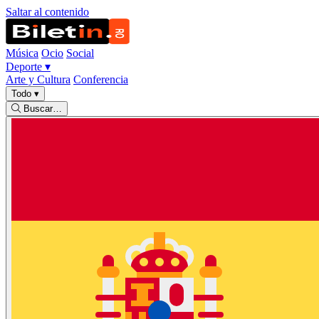
Saltar al contenido
Música
Ocio
Social
Deporte
▾
Arte y Cultura
Conferencia
Todo
▾
Buscar…