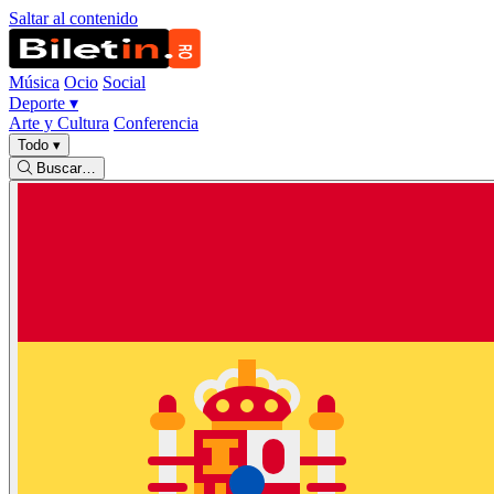
Saltar al contenido
Música
Ocio
Social
Deporte
▾
Arte y Cultura
Conferencia
Todo
▾
Buscar…