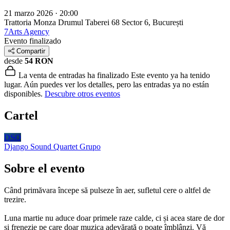
21 marzo 2026 · 20:00
Trattoria Monza Drumul Taberei 68
Sector 6, București
7Arts Agency
Evento finalizado
Compartir
desde
54 RON
La venta de entradas ha finalizado
Este evento ya ha tenido
lugar. Aún puedes ver los detalles, pero las entradas ya no están
disponibles.
Descubre otros eventos
Cartel
DSQ
Django Sound Quartet
Grupo
Sobre el evento
Când primăvara începe să pulseze în aer, sufletul cere o altfel de
trezire.
Luna martie nu aduce doar primele raze calde, ci și acea stare de dor
și frenezie pe care doar muzica adevărată o poate îmblânzi. Vă