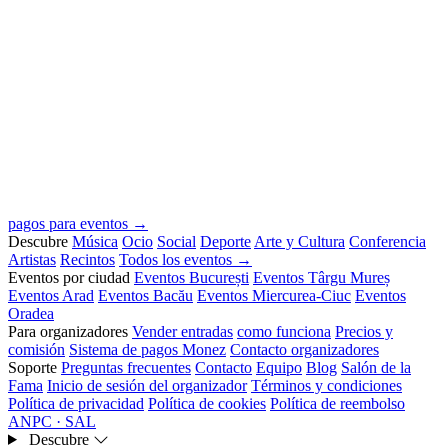
pagos para eventos →
Descubre
Música
Ocio
Social
Deporte
Arte y Cultura
Conferencia
Artistas
Recintos
Todos los eventos →
Eventos por ciudad
Eventos București
Eventos Târgu Mureș
Eventos Arad
Eventos Bacău
Eventos Miercurea-Ciuc
Eventos
Oradea
Para organizadores
Vender entradas
como funciona
Precios y
comisión
Sistema de pagos Monez
Contacto organizadores
Soporte
Preguntas frecuentes
Contacto
Equipo
Blog
Salón de la
Fama
Inicio de sesión del organizador
Términos y condiciones
Política de privacidad
Política de cookies
Política de reembolso
ANPC · SAL
Descubre