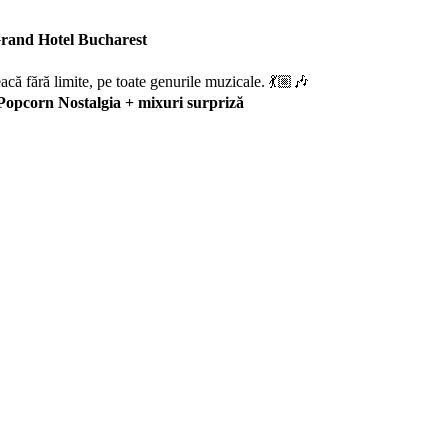
i Grand Hotel Bucharest
acă fără limite, pe toate genurile muzicale. 💃🏼🎶
Popcorn Nostalgia + mixuri surpriză