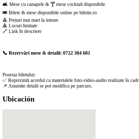
🛋️ Mese cu canapele & 🍸 mese cocktail disponibile
🎟️ Bilete & mese disponibile online pe biletin.ro
🔺 Prețuri mai mari la intrare
🔺 Locuri limitate
🔗 Link în descriere
📞 Rezervări mese & detalii: 0722 384 681
Posesia biletului:
✅ Reprezintă acordul ca materialele foto-video-audio realizate în cadru
📌 Anumite detalii se pot modifica pe parcurs.
Ubicación