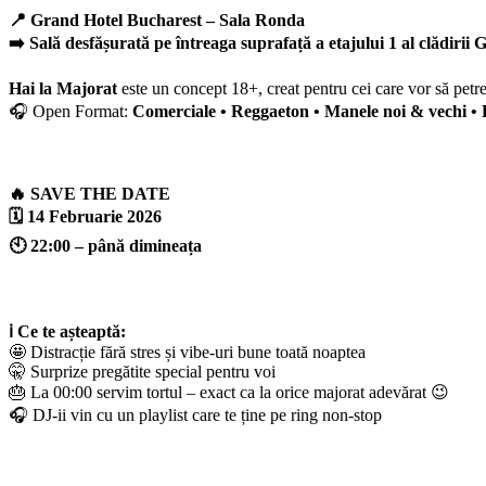
📍 Grand Hotel Bucharest – Sala Ronda
➡️ Sală desfășurată pe întreaga suprafață a etajului 1 al clădiri
Hai la Majorat
este un concept 18+, creat pentru cei care vor să petre
🎧 Open Format:
Comerciale • Reggaeton • Manele noi & vechi • 
🔥 SAVE THE DATE
🗓️ 14 Februarie 2026
🕙 22:00 – până dimineața
ℹ️ Ce te așteaptă:
🤩 Distracție fără stres și vibe-uri bune toată noaptea
🤫 Surprize pregătite special pentru voi
🎂 La 00:00 servim tortul – exact ca la orice majorat adevărat 😉
🎧 DJ-ii vin cu un playlist care te ține pe ring non-stop