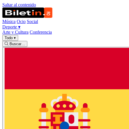
Saltar al contenido
Música
Ocio
Social
Deporte
▾
Arte y Cultura
Conferencia
Todo
▾
Buscar…