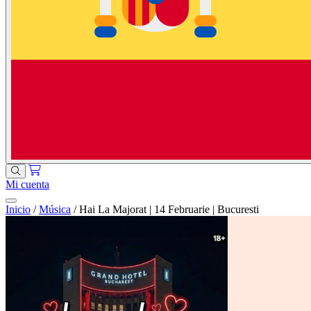
Mi cuenta
Inicio
/
Música
/
Hai La Majorat | 14 Februarie | Bucuresti