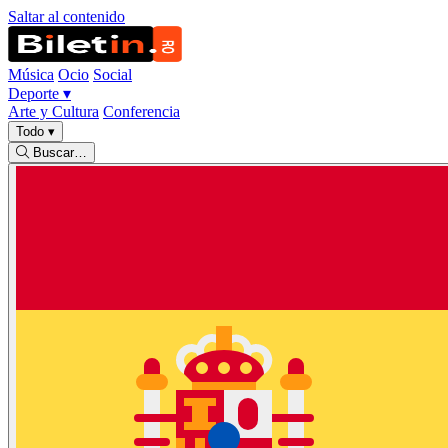
Saltar al contenido
Música
Ocio
Social
Deporte
▾
Arte y Cultura
Conferencia
Todo
▾
Buscar…