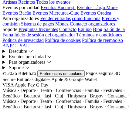
Artistas
Recintos
Todos los eventos →
Eventos por ciudad
Eventos București
Eventos Târgu Mureș
Eventos Bacău
Eventos Miercurea-Ciuc
Eventos Oradea
Para organizadores
Vender entradas
como funciona
Precios y
comisión
Sistema de pagos Monez
Contacto organizadores
Soporte
Preguntas frecuentes
Contacto
Equipo
Blog
Salón de la
Fama
Inicio de sesión del organizador
Términos y condiciones
Política de privacidad
Política de cookies
Política de reembolso
ANPC · SAL
Descubre
Eventos por ciudad
Para organizadores
Soporte
© 2026 Biletin.ro
Pagos seguros
3D
Preferencias de cookies
Secure
Entradas digitales
Apple & Google Wallet
VISA
Apple Pay
G
Pay
Música · Deporte · Teatro · Conferencias · Familia · Festivales ·
Benéfico · Bucarest · Iași · Cluj · Timișoara · Brașov · Constanța ·
Música · Deporte · Teatro · Conferencias · Familia · Festivales ·
Benéfico · Bucarest · Iași · Cluj · Timișoara · Brașov · Constanța ·