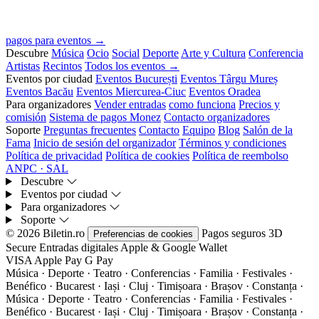
pagos para eventos →
Descubre
Música
Ocio
Social
Deporte
Arte y Cultura
Conferencia
Artistas
Recintos
Todos los eventos →
Eventos por ciudad
Eventos București
Eventos Târgu Mureș
Eventos Bacău
Eventos Miercurea-Ciuc
Eventos Oradea
Para organizadores
Vender entradas
como funciona
Precios y
comisión
Sistema de pagos Monez
Contacto organizadores
Soporte
Preguntas frecuentes
Contacto
Equipo
Blog
Salón de la
Fama
Inicio de sesión del organizador
Términos y condiciones
Política de privacidad
Política de cookies
Política de reembolso
ANPC · SAL
Descubre
Eventos por ciudad
Para organizadores
Soporte
© 2026 Biletin.ro
Pagos seguros
3D
Preferencias de cookies
Secure
Entradas digitales
Apple & Google Wallet
VISA
Apple Pay
G
Pay
Música · Deporte · Teatro · Conferencias · Familia · Festivales ·
Benéfico · Bucarest · Iași · Cluj · Timișoara · Brașov · Constanța ·
Música · Deporte · Teatro · Conferencias · Familia · Festivales ·
Benéfico · Bucarest · Iași · Cluj · Timișoara · Brașov · Constanța ·