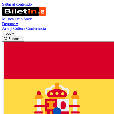
Saltar al contenido
Música
Ocio
Social
Deporte
▾
Arte y Cultura
Conferencia
Todo
▾
Buscar…