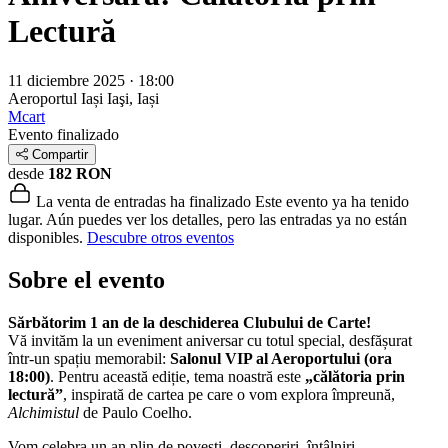
Lectură
11 diciembre 2025 · 18:00
Aeroportul Iași
Iaşi, Iași
Mcart
Evento finalizado
Compartir
desde
182 RON
La venta de entradas ha finalizado
Este evento ya ha tenido
lugar. Aún puedes ver los detalles, pero las entradas ya no están
disponibles.
Descubre otros eventos
Sobre el evento
Sărbătorim 1 an de la deschiderea Clubului de Carte!
Vă invităm la un eveniment aniversar cu totul special, desfășurat
într-un spațiu memorabil:
Salonul VIP al Aeroportului (ora
18:00)
. Pentru această ediție, tema noastră este
„călătoria prin
lectură”
, inspirată de cartea pe care o vom explora împreună,
Alchimistul
de Paulo Coelho.
Vom celebra un an plin de povești, descoperiri, întâlniri