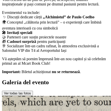
inspiraționale și pași comuni pe drumul pasiunii pentru lectură.
Evenimentul va include:
✨ Discuții dedicate cărții
„Alchimistul” de Paulo Coelho
🌍 Conceptul „călătoria prin lectură” – o experiență care îmbină
aventura interioară cu cea simbolică
🎤 Invitați speciali
🤝 Parteneri care susțin proiectele noastre
🎁
Cadouri surpriză
pentru participanți
🥂 Socializare într-un cadru rafinat, în atmosfera exclusivistă a
Salonului VIP din T4 al Aeroportului Iași
Vă așteptăm să pornim împreună într-un nou capitol și să celebrăm
primul an al Mcart Book Club!
Important:
Biletul achiziționat
nu se returnează
.
Galería del evento
Ver todas las fotos