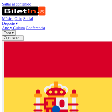
Saltar al contenido
Música
Ocio
Social
Deporte
▾
Arte y Cultura
Conferencia
Todo
▾
Buscar…