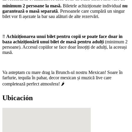
minimum 2 persoane la masă.
Biletele achiziționate individual
nu
garantează o masă separată
. Persoanele care cumpără un singur
bilet vor fi așezate la bar sau alături de alte rezervări.
‼️
Achiziționarea unui bilet pentru copii se poate face doar in
baza achiziționării unui bilet de masă pentru adulți
(minimum 2
persoane). Accesul copiilor se face doar însoțiți de adulți, la aceeași
masă.
Va asteptam cu mare drag la Brunch-ul nostru Mexican! Soare în
farfurie, tequila în pahar, decor mexican și muzică live care
completează perfect atmosfera! 🌶️
Ubicación