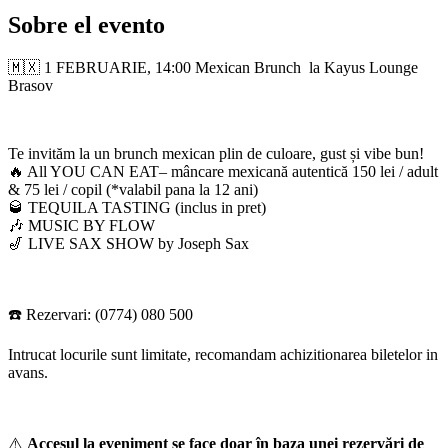
Sobre el evento
🇲🇽 1 FEBRUARIE, 14:00 Mexican Brunch la Kayus Lounge
Brasov
Te invităm la un brunch mexican plin de culoare, gust și vibe bun!
🔥 All YOU CAN EAT– mâncare mexicană autentică 150 lei / adult
& 75 lei / copil (*valabil pana la 12 ani)
🥃 TEQUILA TASTING (inclus in pret)
🎶 MUSIC BY FLOW
🎷 LIVE SAX SHOW by Joseph Sax
☎️ Rezervari: (0774) 080 500
Intrucat locurile sunt limitate, recomandam achizitionarea biletelor in
avans.
⚠️
Accesul la eveniment se face doar în baza unei rezervări de