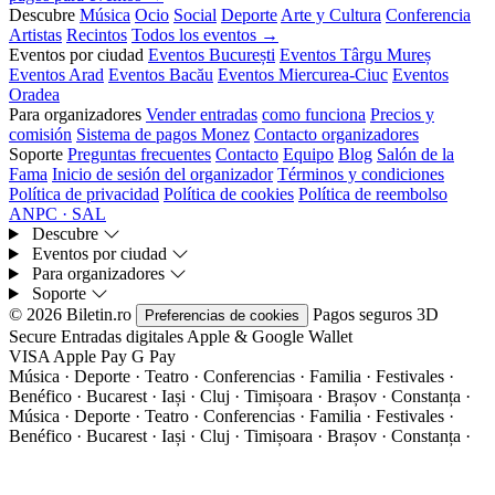
Descubre
Música
Ocio
Social
Deporte
Arte y Cultura
Conferencia
Artistas
Recintos
Todos los eventos →
Eventos por ciudad
Eventos București
Eventos Târgu Mureș
Eventos Arad
Eventos Bacău
Eventos Miercurea-Ciuc
Eventos
Oradea
Para organizadores
Vender entradas
como funciona
Precios y
comisión
Sistema de pagos Monez
Contacto organizadores
Soporte
Preguntas frecuentes
Contacto
Equipo
Blog
Salón de la
Fama
Inicio de sesión del organizador
Términos y condiciones
Política de privacidad
Política de cookies
Política de reembolso
ANPC · SAL
Descubre
Eventos por ciudad
Para organizadores
Soporte
© 2026 Biletin.ro
Pagos seguros
3D
Preferencias de cookies
Secure
Entradas digitales
Apple & Google Wallet
VISA
Apple Pay
G
Pay
Música · Deporte · Teatro · Conferencias · Familia · Festivales ·
Benéfico · Bucarest · Iași · Cluj · Timișoara · Brașov · Constanța ·
Música · Deporte · Teatro · Conferencias · Familia · Festivales ·
Benéfico · Bucarest · Iași · Cluj · Timișoara · Brașov · Constanța ·