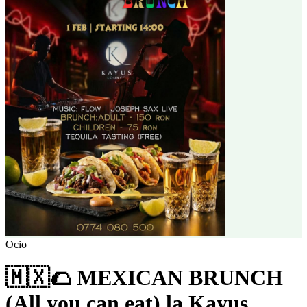
Ocio
🇲🇽🌮 MEXICAN BRUNCH
(All you can eat) la Kayus