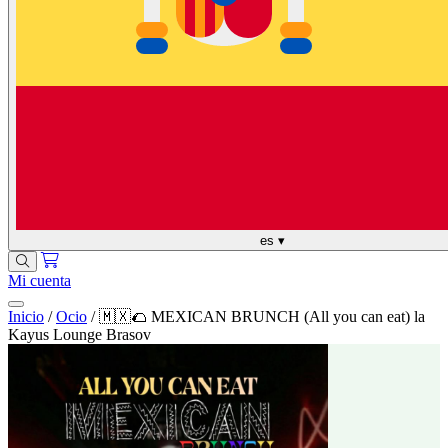
es
▾
Mi cuenta
Inicio
/
Ocio
/
🇲🇽🌮 MEXICAN BRUNCH (All you can eat) la
Kayus Lounge Brasov