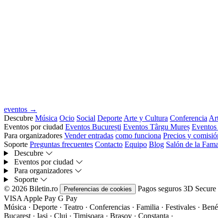
eventos →
Descubre
Música
Ocio
Social
Deporte
Arte y Cultura
Conferencia
Art
Eventos por ciudad
Eventos București
Eventos Târgu Mureș
Eventos
Para organizadores
Vender entradas
como funciona
Precios y comisió
Soporte
Preguntas frecuentes
Contacto
Equipo
Blog
Salón de la Fam
Descubre
Eventos por ciudad
Para organizadores
Soporte
© 2026 Biletin.ro
Pagos seguros
3D Secure
Preferencias de cookies
VISA
Apple Pay
G
Pay
Música · Deporte · Teatro · Conferencias · Familia · Festivales · Benéf
Bucarest · Iași · Cluj · Timișoara · Brașov · Constanța ·