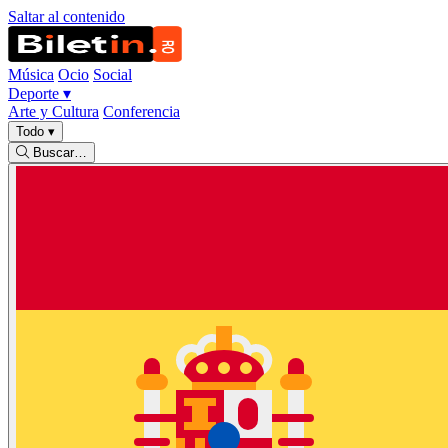
Saltar al contenido
Música
Ocio
Social
Deporte
▾
Arte y Cultura
Conferencia
Todo
▾
Buscar…