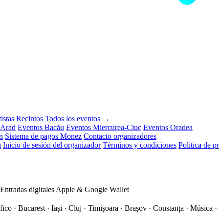
istas
Recintos
Todos los eventos →
 Arad
Eventos Bacău
Eventos Miercurea-Ciuc
Eventos Oradea
n
Sistema de pagos Monez
Contacto organizadores
a
Inicio de sesión del organizador
Términos y condiciones
Política de p
Entradas digitales
Apple & Google Wallet
ico · Bucarest · Iași · Cluj · Timișoara · Brașov · Constanța ·
Música · 