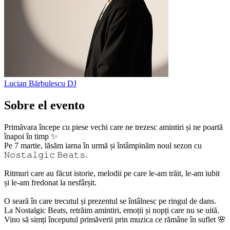
Lucian Bărbulescu
DJ
Sobre el evento
Primăvara începe cu piese vechi care ne trezesc amintiri și ne poartă
înapoi în timp ✨
Pe 7 martie, lăsăm iarna în urmă și întâmpinăm noul sezon cu
𝙽𝚘𝚜𝚝𝚊𝚕𝚐𝚒𝚌 𝙱𝚎𝚊𝚝𝚜.
Ritmuri care au făcut istorie, melodii pe care le-am trăit, le-am iubit
și le-am fredonat la nesfârșit.
O seară în care trecutul și prezentul se întâlnesc pe ringul de dans.
La Nostalgic Beats, retrăim amintiri, emoții și nopți care nu se uită.
Vino să simți începutul primăverii prin muzica ce rămâne în suflet 🌸