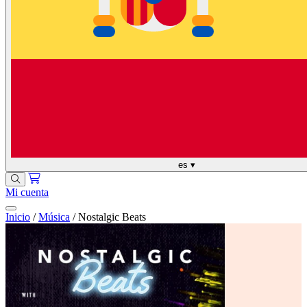
es
▾
Mi cuenta
Inicio
/
Música
/
Nostalgic Beats