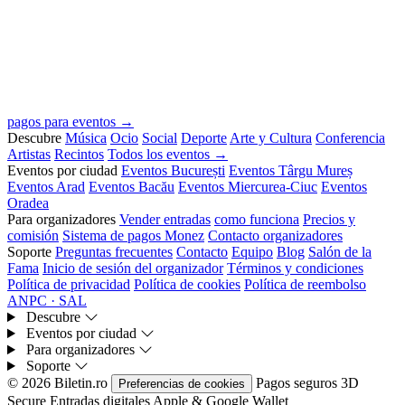
pagos para eventos →
Descubre
Música
Ocio
Social
Deporte
Arte y Cultura
Conferencia
Artistas
Recintos
Todos los eventos →
Eventos por ciudad
Eventos București
Eventos Târgu Mureș
Eventos Arad
Eventos Bacău
Eventos Miercurea-Ciuc
Eventos
Oradea
Para organizadores
Vender entradas
como funciona
Precios y
comisión
Sistema de pagos Monez
Contacto organizadores
Soporte
Preguntas frecuentes
Contacto
Equipo
Blog
Salón de la
Fama
Inicio de sesión del organizador
Términos y condiciones
Política de privacidad
Política de cookies
Política de reembolso
ANPC · SAL
Descubre
Eventos por ciudad
Para organizadores
Soporte
© 2026 Biletin.ro
Pagos seguros
3D
Preferencias de cookies
Secure
Entradas digitales
Apple & Google Wallet