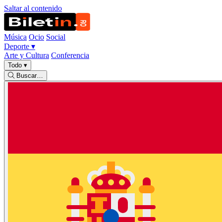
Saltar al contenido
Música
Ocio
Social
Deporte
▾
Arte y Cultura
Conferencia
Todo
▾
Buscar…