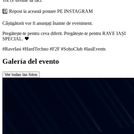
Tot ce trebuie să faci:
1️⃣ Repost la această postare PE INSTAGRAM
Câștigătorii vor fi anunțați înainte de eveniment.
Pregătește-te pentru ceva diferit. Pregătește-te pentru RAVE IAȘI
SPECIAL. 🖤
#RaveIasi #HardTechno #F2F #SohoClub #IasiEvents
Galería del evento
Ver todas las fotos