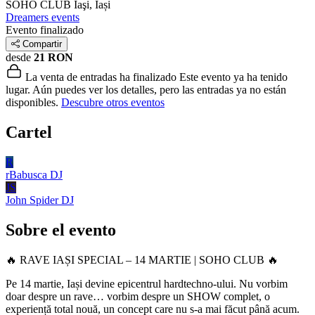
SOHO CLUB
Iaşi, Iași
Dreamers events
Evento finalizado
Compartir
desde
21 RON
La venta de entradas ha finalizado
Este evento ya ha tenido
lugar. Aún puedes ver los detalles, pero las entradas ya no están
disponibles.
Descubre otros eventos
Cartel
R
rBabusca
DJ
JS
John Spider
DJ
Sobre el evento
🔥 RAVE IAȘI SPECIAL – 14 MARTIE | SOHO CLUB 🔥
Pe 14 martie, Iași devine epicentrul hardtechno-ului. Nu vorbim
doar despre un rave… vorbim despre un SHOW complet, o
experiență total nouă, un concept care nu s-a mai făcut până acum.