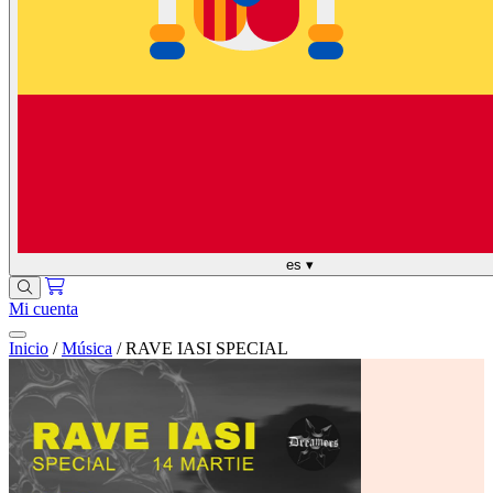
es
▾
Mi cuenta
Inicio
/
Música
/
RAVE IASI SPECIAL