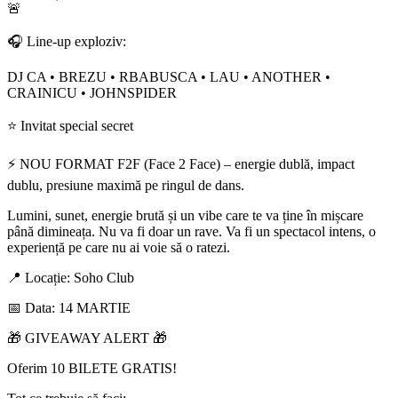
🚨
🎧 Line-up exploziv:
DJ CA • BREZU • RBABUSCA • LAU • ANOTHER •
CRAINICU • JOHNSPIDER
⭐ Invitat special secret
⚡ NOU FORMAT F2F (Face 2 Face) – energie dublă, impact
dublu, presiune maximă pe ringul de dans.
Lumini, sunet, energie brută și un vibe care te va ține în mișcare
până dimineața. Nu va fi doar un rave. Va fi un spectacol intens, o
experiență pe care nu ai voie să o ratezi.
📍 Locație: Soho Club
📅 Data: 14 MARTIE
🎁 GIVEAWAY ALERT 🎁
Oferim 10 BILETE GRATIS!