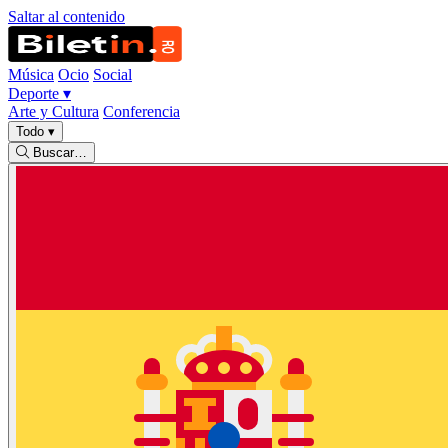
Saltar al contenido
Música
Ocio
Social
Deporte
▾
Arte y Cultura
Conferencia
Todo
▾
Buscar…