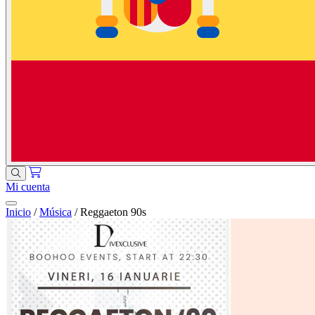
Mi cuenta
Inicio
/
Música
/
Reggaeton 90s