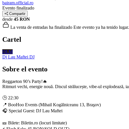
bairam.official.ro
Evento finalizado
Compartir
desde
45 RON
La venta de entradas ha finalizado
Este evento ya ha tenido lugar.
Cartel
DLM
Dj Lau Maftei
DJ
Sobre el evento
Reggaeton 90’s Party!🔥
Ritmuri vechi, energie nouă. Discul strălucește, vibe-ul explodează, i
🕒 22:30
📍 BooHoo Events (Mihail Kogălniceanu 13, Braşov)
🎧 Special Guest: DJ Lau Maftei
🎫 Bilete: Biletin.ro (locuri limitate)
⚡ Flash Sale: 45 RON(SOLD OUT)