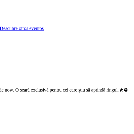
Descubre otros eventos
 de now. O seară exclusivă pentru cei care știu să aprindă ringul.🕺🪩