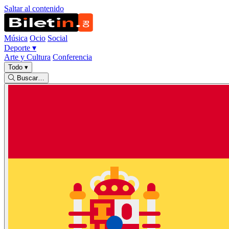
Saltar al contenido
Música
Ocio
Social
Deporte
▾
Arte y Cultura
Conferencia
Todo
▾
Buscar…