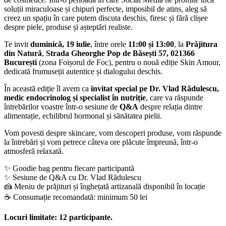
soluții miraculoase și chipuri perfecte, imposibil de atins, aleg să
creez un spațiu în care putem discuta deschis, firesc și fără clișee
despre piele, produse și așteptări realiste.
Te invit
duminică, 19 iulie
, între orele
11:00 și 13:00
, la
Prăjitura
din Natură
,
Strada Gheorghe Pop de Băsești 57, 021366
București
(zona Foișorul de Foc), pentru o nouă ediție Skin Amour,
dedicată frumuseții autentice și dialogului deschis.
În această ediție îl avem ca
invitat special pe Dr. Vlad Rădulescu,
medic endocrinolog și specialist în nutriție
, care va răspunde
întrebărilor voastre într-o sesiune de
Q&A
despre relația dintre
alimentație, echilibrul hormonal și sănătatea pielii.
Vom povesti despre skincare, vom descoperi produse, vom răspunde
la întrebări și vom petrece câteva ore plăcute împreună, într-o
atmosferă relaxată.
✨ Goodie bag pentru fiecare participantă
✨ Sesiune de Q&A cu Dr. Vlad Rădulescu
🍰 Meniu de prăjituri și înghețată artizanală disponibil în locație
☕ Consumație recomandată: minimum 50 lei
Locuri limitate: 12 participante.