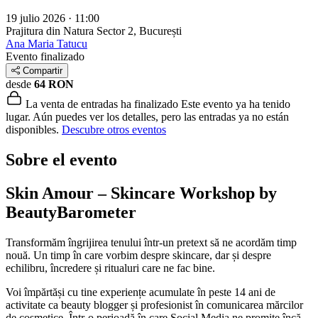
19 julio 2026 · 11:00
Prajitura din Natura
Sector 2, București
Ana Maria Tatucu
Evento finalizado
Compartir
desde
64 RON
La venta de entradas ha finalizado
Este evento ya ha tenido
lugar. Aún puedes ver los detalles, pero las entradas ya no están
disponibles.
Descubre otros eventos
Sobre el evento
Skin Amour – Skincare Workshop by
BeautyBarometer
Transformăm îngrijirea tenului într-un pretext să ne acordăm timp
nouă. Un timp în care vorbim despre skincare, dar și despre
echilibru, încredere și ritualuri care ne fac bine.
Voi împărtăși cu tine experiențe acumulate în peste 14 ani de
activitate ca beauty blogger și profesionist în comunicarea mărcilor
de cosmetice. Într-o perioadă în care Social Media ne promite încă