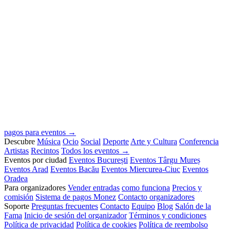
pagos para eventos →
Descubre
Música
Ocio
Social
Deporte
Arte y Cultura
Conferencia
Artistas
Recintos
Todos los eventos →
Eventos por ciudad
Eventos București
Eventos Târgu Mureș
Eventos Arad
Eventos Bacău
Eventos Miercurea-Ciuc
Eventos
Oradea
Para organizadores
Vender entradas
como funciona
Precios y
comisión
Sistema de pagos Monez
Contacto organizadores
Soporte
Preguntas frecuentes
Contacto
Equipo
Blog
Salón de la
Fama
Inicio de sesión del organizador
Términos y condiciones
Política de privacidad
Política de cookies
Política de reembolso