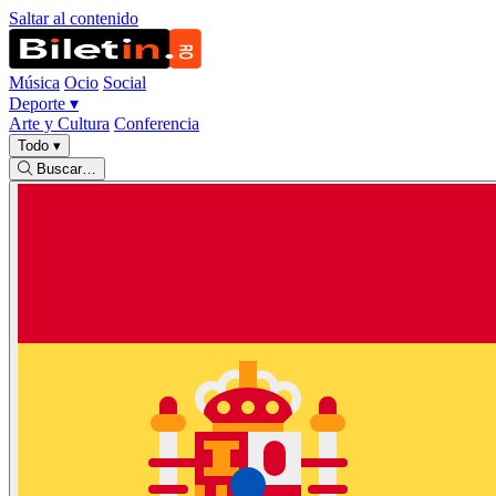
Saltar al contenido
Música
Ocio
Social
Deporte
▾
Arte y Cultura
Conferencia
Todo
▾
Buscar…