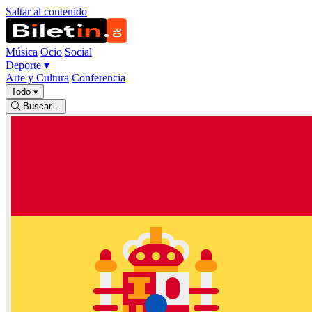
Saltar al contenido
Música
Ocio
Social
Deporte
▾
Arte y Cultura
Conferencia
Todo
▾
Buscar…