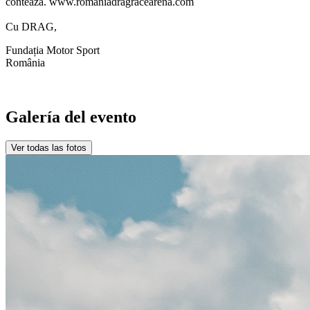
contează. www.romaniadragracearena.com
Cu DRAG,
Fundația Motor Sport
România
Galería del evento
Ver todas las fotos