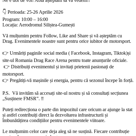
Ne e dor de voi! Abia așteptăm să vă vedem!!
👇 Perioada: 25-26 Aprilie 2026
Program: 10:00 – 16:00
Locația: Aerodromul Siliștea-Gumești
Vă mulțumim pentru Follow, Like and Share și vă așteptăm cu
Drag. Evenimentele noastre sunt pentru orice iubitor de motorsport.
👉 Urmăriți paginile social media ( Facebook, Instagram, Tiktok)și
site-ul Romania Drag Race Arena pentru toate anunțurile oficiale.
👉 Distribuiți evenimentul și invitați prietenii pasionați de
motorsport.
👉 Pregătiți-vă mașinile și energia, pentru că sezonul începe în forță.
P.S. Vă invităm să accesați site-ul nostru și să consultați secțiunea
„Susținere FMSR”. ‼️
Puteți redirecționa o parte din impozitul care oricum ar ajunge la stat
și astfel contribuiți direct la dezvoltarea infrastructurii și
îmbunătățirea condițiilor pentru evenimentele viitoare.
Le mulțumim celor care deja aleg să ne susțină. Fiecare contribuție