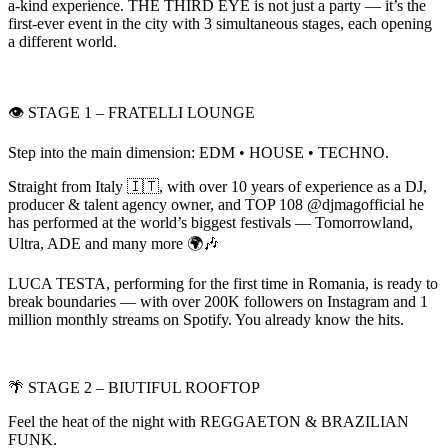
a-kind experience. THE THIRD EYE is not just a party — it’s the
first-ever event in the city with 3 simultaneous stages, each opening
a different world.
👁️ STAGE 1 – FRATELLI LOUNGE
Step into the main dimension: EDM • HOUSE • TECHNO.
Straight from Italy 🇮🇹, with over 10 years of experience as a DJ,
producer & talent agency owner, and TOP 108 @djmagofficial he
has performed at the world’s biggest festivals — Tomorrowland,
Ultra, ADE and many more 🌍🎶
LUCA TESTA, performing for the first time in Romania, is ready to
break boundaries — with over 200K followers on Instagram and 1
million monthly streams on Spotify. You already know the hits.
🌴 STAGE 2 – BIUTIFUL ROOFTOP
Feel the heat of the night with REGGAETON & BRAZILIAN
FUNK.