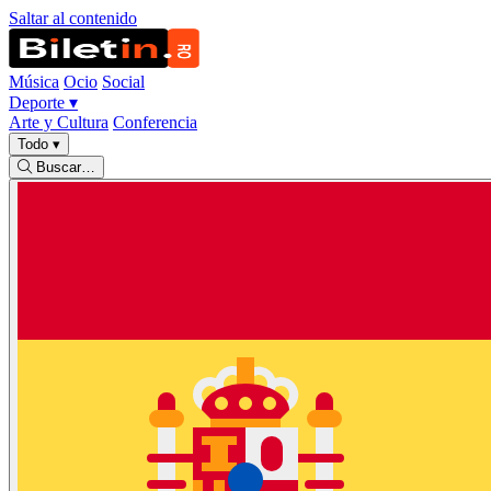
Saltar al contenido
Música
Ocio
Social
Deporte
▾
Arte y Cultura
Conferencia
Todo
▾
Buscar…