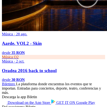
Música · 28 ago.
Aarde. VOL2 - Skin
desde
35 RON
Música
O2
Música · 2 oct.
Oradea 2016 back to school
desde
30 RON
Biletin
ro
La plataforma donde encuentras los eventos que te
importan. Entradas para conciertos, deporte, teatro, conferencias y
más.
Descarga la app Biletin
Download on the
App Store
GET IT ON
Google Play
Del ecosistema Biletin