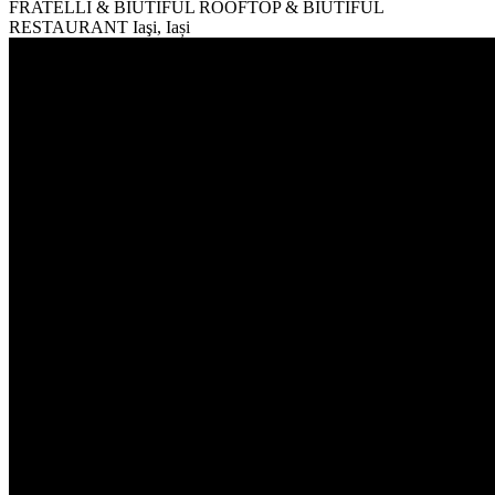
FRATELLI & BIUTIFUL ROOFTOP & BIUTIFUL
RESTAURANT
Iaşi, Iași