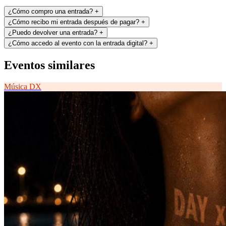
¿Cómo compro una entrada?
+
¿Cómo recibo mi entrada después de pagar?
+
¿Puedo devolver una entrada?
+
¿Cómo accedo al evento con la entrada digital?
+
Eventos similares
Música
DX