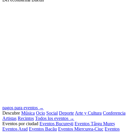
pagos para eventos →
Descubre
Música
Ocio
Social
Deporte
Arte y Cultura
Conferencia
Artistas
Recintos
Todos los eventos →
Eventos por ciudad
Eventos București
Eventos Târgu Mureș
Eventos Arad
Eventos Bacău
Eventos Miercurea-Ciuc
Eventos