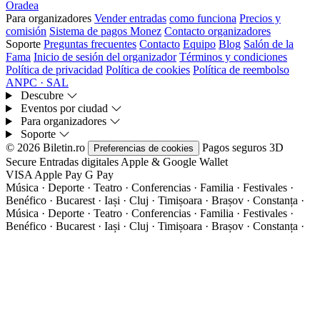
Oradea
Para organizadores
Vender entradas
como funciona
Precios y
comisión
Sistema de pagos Monez
Contacto organizadores
Soporte
Preguntas frecuentes
Contacto
Equipo
Blog
Salón de la
Fama
Inicio de sesión del organizador
Términos y condiciones
Política de privacidad
Política de cookies
Política de reembolso
ANPC · SAL
Descubre
Eventos por ciudad
Para organizadores
Soporte
© 2026 Biletin.ro
Pagos seguros
3D
Preferencias de cookies
Secure
Entradas digitales
Apple & Google Wallet
VISA
Apple Pay
G
Pay
Música · Deporte · Teatro · Conferencias · Familia · Festivales ·
Benéfico · Bucarest · Iași · Cluj · Timișoara · Brașov · Constanța ·
Música · Deporte · Teatro · Conferencias · Familia · Festivales ·
Benéfico · Bucarest · Iași · Cluj · Timișoara · Brașov · Constanța ·