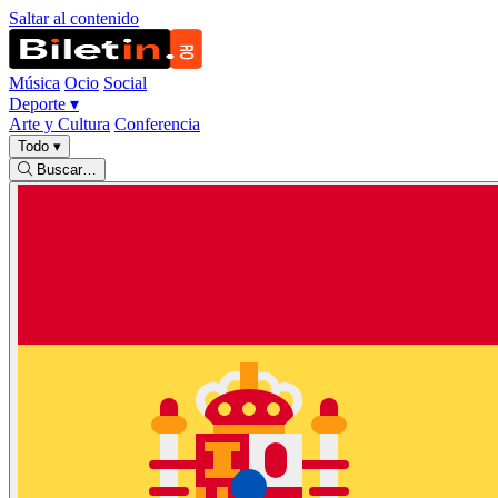
Saltar al contenido
Música
Ocio
Social
Deporte
▾
Arte y Cultura
Conferencia
Todo
▾
Buscar…