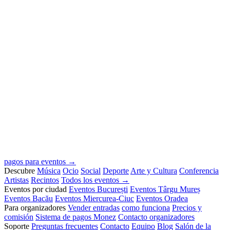
pagos para eventos →
Descubre
Música
Ocio
Social
Deporte
Arte y Cultura
Conferencia
Artistas
Recintos
Todos los eventos →
Eventos por ciudad
Eventos București
Eventos Târgu Mureș
Eventos Bacău
Eventos Miercurea-Ciuc
Eventos Oradea
Para organizadores
Vender entradas
como funciona
Precios y
comisión
Sistema de pagos Monez
Contacto organizadores
Soporte
Preguntas frecuentes
Contacto
Equipo
Blog
Salón de la