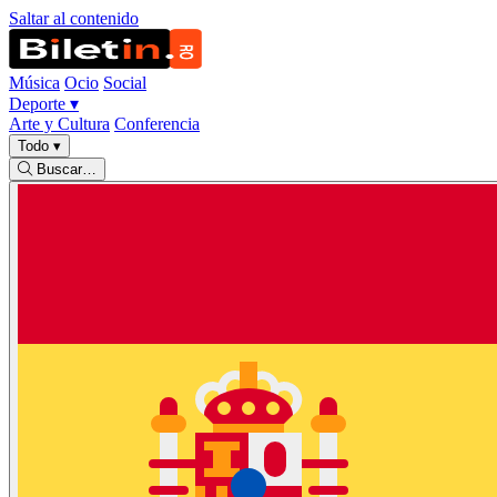
Saltar al contenido
Música
Ocio
Social
Deporte
▾
Arte y Cultura
Conferencia
Todo
▾
Buscar…