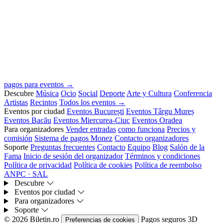
pagos para eventos →
Descubre
Música
Ocio
Social
Deporte
Arte y Cultura
Conferencia
Artistas
Recintos
Todos los eventos →
Eventos por ciudad
Eventos București
Eventos Târgu Mureș
Eventos Bacău
Eventos Miercurea-Ciuc
Eventos Oradea
Para organizadores
Vender entradas
como funciona
Precios y
comisión
Sistema de pagos Monez
Contacto organizadores
Soporte
Preguntas frecuentes
Contacto
Equipo
Blog
Salón de la
Fama
Inicio de sesión del organizador
Términos y condiciones
Política de privacidad
Política de cookies
Política de reembolso
ANPC · SAL
Descubre
Eventos por ciudad
Para organizadores
Soporte
© 2026 Biletin.ro
Pagos seguros
3D
Preferencias de cookies