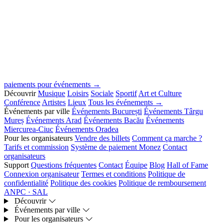
paiements pour événements →
Découvrir
Musique
Loisirs
Sociale
Sportif
Art et Culture
Conférence
Artistes
Lieux
Tous les événements →
Événements par ville
Événements București
Événements Târgu
Mureș
Événements Arad
Événements Bacău
Événements
Miercurea-Ciuc
Événements Oradea
Pour les organisateurs
Vendre des billets
Comment ça marche ?
Tarifs et commission
Système de paiement Monez
Contact
organisateurs
Support
Questions fréquentes
Contact
Équipe
Blog
Hall of Fame
Connexion organisateur
Termes et conditions
Politique de
confidentialité
Politique des cookies
Politique de remboursement
ANPC · SAL
Découvrir
Événements par ville
Pour les organisateurs