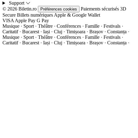
Support
© 2026 Biletin.ro
Paiements sécurisés
3D
Préférences cookies
Secure
Billets numériques
Apple & Google Wallet
VISA
Apple Pay
G
Pay
Musique · Sport · Théâtre · Conférences · Famille · Festivals ·
Caritatif · Bucarest · Iași · Cluj · Timișoara · Brașov · Constanța ·
Musique · Sport · Théâtre · Conférences · Famille · Festivals ·
Caritatif · Bucarest · Iași · Cluj · Timișoara · Brașov · Constanța ·