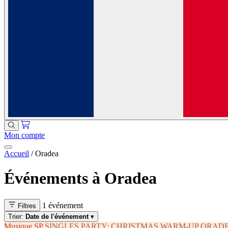
Mon compte
Accueil
/
Oradea
Événements à Oradea
1 événement
Filtres
Trier:
Date de l'événement
▾
Musique
SP
SINGLES PARTY: CHRISTMAS WARM-UP ORAD