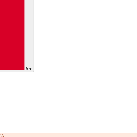
fr
▾
EA