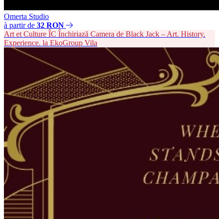
Omerta Studio
à partir de
32 RON
Art et Culture
ÎC
Închiriază Camera de Black Jack – Art. History.
Experience. la EkoGroup Vila