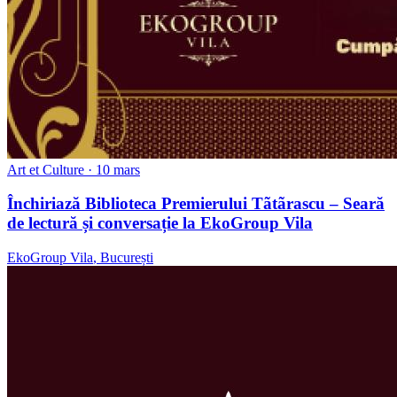
Art et Culture
· 10 mars
Închiriază Biblioteca Premierului Tãtãrascu – Seară
de lectură și conversație la EkoGroup Vila
EkoGroup Vila
,
București