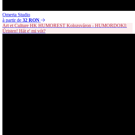
Omerta Studio
à partir de
32 RON
Art et Culture
HK
HUMOREST Kolozsváron - HUMORDOKI:
Úristen! Hát e' mi vót?