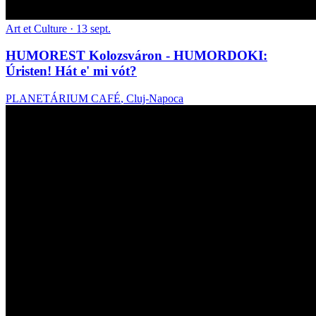
Art et Culture
· 13 sept.
HUMOREST Kolozsváron - HUMORDOKI:
Úristen! Hát e' mi vót?
PLANETÁRIUM CAFÉ
,
Cluj-Napoca