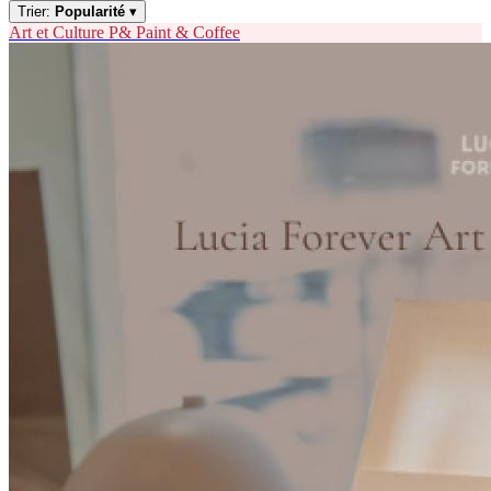
Trier:
Popularité
▾
Art et Culture
P&
Paint & Coffee