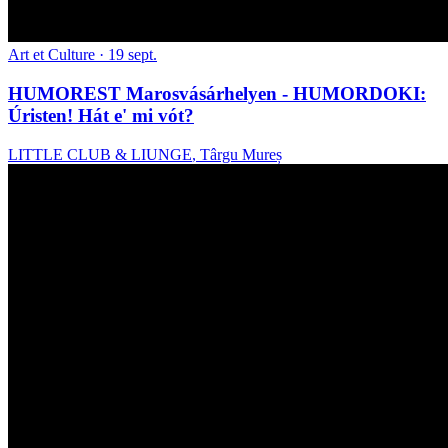
Art et Culture
· 19 sept.
HUMOREST Marosvásárhelyen - HUMORDOKI:
Úristen! Hát e' mi vót?
LITTLE CLUB & LIUNGE
,
Târgu Mureș