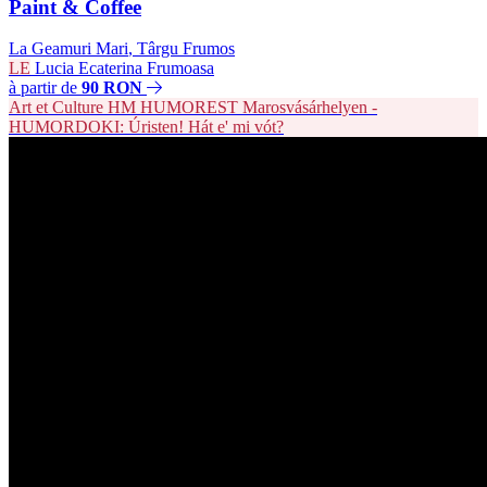
Paint & Coffee
La Geamuri Mari
,
Târgu Frumos
LE
Lucia Ecaterina Frumoasa
à partir de
90 RON
Art et Culture
HM
HUMOREST Marosvásárhelyen -
HUMORDOKI: Úristen! Hát e' mi vót?