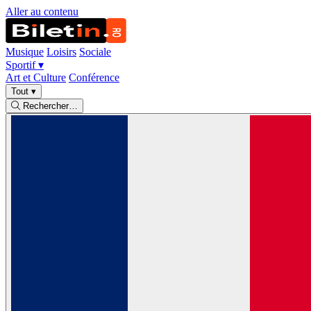
Aller au contenu
Musique
Loisirs
Sociale
Sportif
▾
Art et Culture
Conférence
Tout
▾
Rechercher…