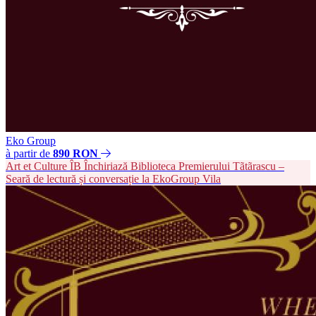
Eko Group
à partir de
890 RON
Art et Culture
ÎB
Închiriază Biblioteca Premierului Tãtãrascu –
Seară de lectură și conversație la EkoGroup Vila