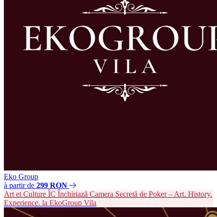
Eko Group
à partir de
299 RON
Art et Culture
ÎC
Închiriază Camera Secretă de Poker – Art. History.
Experience. la EkoGroup Vila