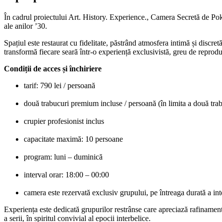
În cadrul proiectului Art. History. Experience., Camera Secretă de Poker
ale anilor ’30.
Spațiul este restaurat cu fidelitate, păstrând atmosfera intimă și discret
transformă fiecare seară într-o experiență exclusivistă, greu de reprod
Condiții de acces și închiriere
tarif: 790 lei / persoană
două trabucuri premium incluse / persoană (în limita a două tra
crupier profesionist inclus
capacitate maximă: 10 persoane
program: luni – duminică
interval orar: 18:00 – 00:00
camera este rezervată exclusiv grupului, pe întreaga durată a int
Experiența este dedicată grupurilor restrânse care apreciază rafinamentul
a serii, în spiritul convivial al epocii interbelice.