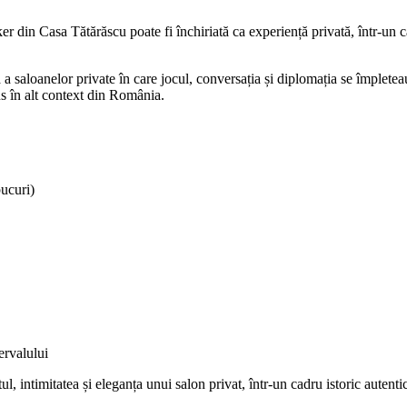
 din Casa Tătărăscu poate fi închiriată ca experiență privată, într-un cad
ă a saloanelor private în care jocul, conversația și diplomația se împletea
us în alt context din România.
bucuri)
ervalului
, intimitatea și eleganța unui salon privat, într-un cadru istoric autentic