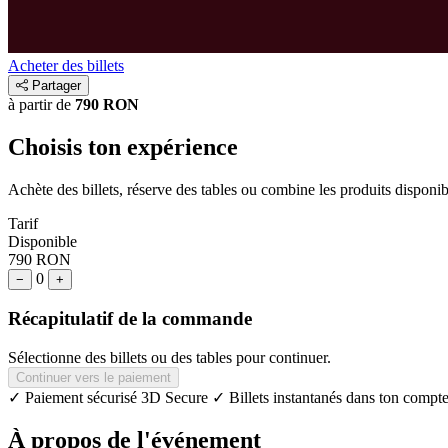
Acheter des billets
Partager
à partir de
790 RON
Choisis ton expérience
Achète des billets, réserve des tables ou combine les produits disponi
Tarif
Disponible
790 RON
0
−
+
Récapitulatif de la commande
Sélectionne des billets ou des tables pour continuer.
Continuer vers le paiement
✓ Paiement sécurisé 3D Secure
✓ Billets instantanés dans ton compte
À propos de l'événement