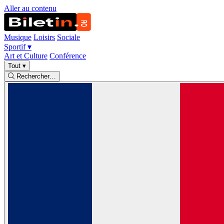
Aller au contenu
Musique
Loisirs
Sociale
Sportif
▾
Art et Culture
Conférence
Tout
▾
Rechercher…