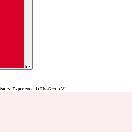
fr
▾
istory. Experience. la EkoGroup Vila