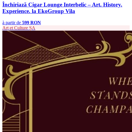
Închiriază Cigar Lounge Interbelic – Art. History.
Experience. la EkoGroup Vila
à partir de
599 RON
Art et Culture
ȘA