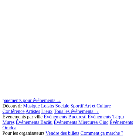
paiements pour événements →
Découvrir
Musique
Loisirs
Sociale
Sportif
Art et Culture
Conférence
Artistes
Lieux
Tous les événements →
Événements par ville
Événements București
Événements Târgu
Mureș
Événements Bacău
Événements Miercurea-Ciuc
Événements
Oradea
Pour les organisateurs
Vendre des billets
Comment ça marche ?