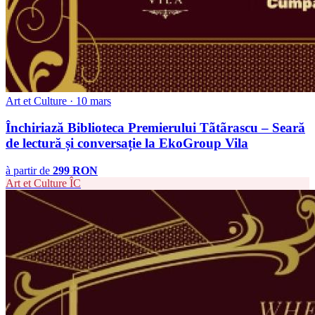
Art et Culture · 10 mars
Închiriază Biblioteca Premierului Tãtãrascu – Seară
de lectură și conversație la EkoGroup Vila
à partir de
299 RON
Art et Culture
ÎC