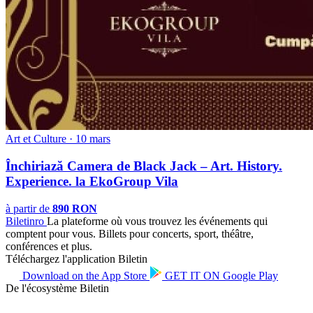
Art et Culture · 10 mars
Închiriază Camera de Black Jack – Art. History.
Experience. la EkoGroup Vila
à partir de
890 RON
Biletin
ro
La plateforme où vous trouvez les événements qui
comptent pour vous. Billets pour concerts, sport, théâtre,
conférences et plus.
Téléchargez l'application Biletin
Download on the
App Store
GET IT ON
Google Play
De l'écosystème Biletin