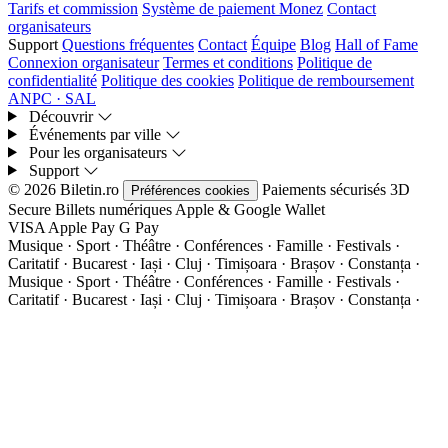
Tarifs et commission
Système de paiement Monez
Contact
organisateurs
Support
Questions fréquentes
Contact
Équipe
Blog
Hall of Fame
Connexion organisateur
Termes et conditions
Politique de
confidentialité
Politique des cookies
Politique de remboursement
ANPC · SAL
Découvrir
Événements par ville
Pour les organisateurs
Support
© 2026 Biletin.ro
Paiements sécurisés
3D
Préférences cookies
Secure
Billets numériques
Apple & Google Wallet
VISA
Apple Pay
G
Pay
Musique · Sport · Théâtre · Conférences · Famille · Festivals ·
Caritatif · Bucarest · Iași · Cluj · Timișoara · Brașov · Constanța ·
Musique · Sport · Théâtre · Conférences · Famille · Festivals ·
Caritatif · Bucarest · Iași · Cluj · Timișoara · Brașov · Constanța ·