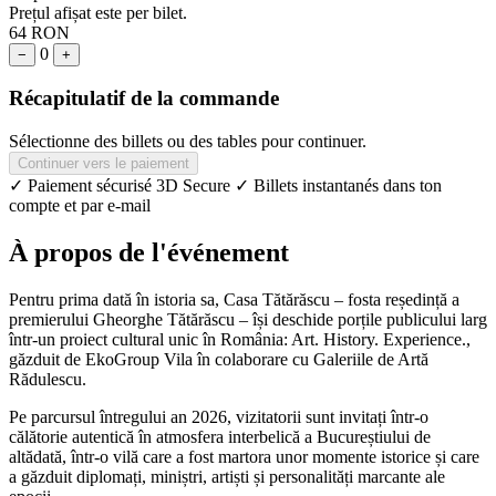
Prețul afișat este per bilet.
64 RON
0
−
+
Récapitulatif de la commande
Sélectionne des billets ou des tables pour continuer.
Continuer vers le paiement
✓ Paiement sécurisé 3D Secure
✓ Billets instantanés dans ton
compte et par e-mail
À propos de l'événement
Pentru prima dată în istoria sa, Casa Tătărăscu – fosta reședință a
premierului Gheorghe Tătărăscu – își deschide porțile publicului larg
într-un proiect cultural unic în România: Art. History. Experience.,
găzduit de EkoGroup Vila în colaborare cu Galeriile de Artă
Rădulescu.
Pe parcursul întregului an 2026, vizitatorii sunt invitați într-o
călătorie autentică în atmosfera interbelică a Bucureștiului de
altădată, într-o vilă care a fost martora unor momente istorice și care
a găzduit diplomați, miniștri, artiști și personalități marcante ale