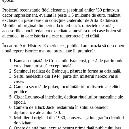
epocii.
Proiectul reconstituie fidel eleganța și spiritul anilor ’30 printr-un
decor impresionant, evaluat la peste 1,5 milioane de euro, realizat
exclusiv cu piese rare din colecțiile Galeriilor de Artă Rădulescu.
Mobilierul original din perioada interbelică, obiectele de artă și
accesoriile epocii redau cu exactitate atmosfera unei case boierești
autentice, în care istoria nu este reinterpretată, ci trăită.
În cadrul Art. History. Experience., publicul are ocazia să descopere
nouă repere istorice majore, prezentate în premieră:
Banca sculptată de Constantin Brâncuși, piesă de patrimoniu
cu valoare artistică excepțională.
Șemineul realizat de Brâncuși, păstrat în forma sa originală.
Seiful nedeschis din 1944, parte din misterul nerezolvat al
casei.
Camera secretă de poker, locul întâlnirilor discrete ale elitei
politice.
Cigar Lounge-ul interbelic, dedicat ritualurilor masculine ale
epocii.
Camera de Black Jack, restaurată în stilul saloanelor
diplomatice ale anilor ’30.
Mobilierul original din 1930, conservat și integrat în circuitul
de vizitare.
Opere de artă rare, expuse pentru prima dată publicului larg.