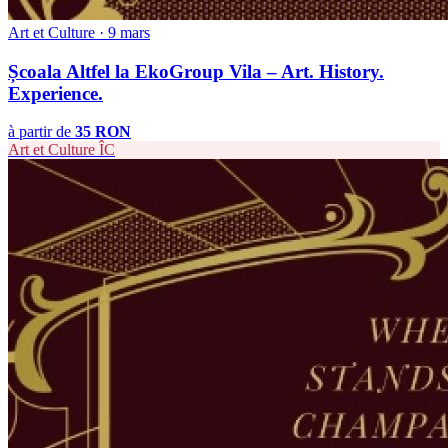
Art et Culture · 9 mars
Școala Altfel la EkoGroup Vila – Art. History.
Experience.
à partir de
35 RON
Art et Culture
ÎC