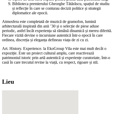
Biblioteca premierului Gheorghe Tătărăscu, spațiul de studiu
și reflecție în care se conturau decizii politice și strategii
diplomatice ale epocii.
Atmosfera este completată de muzică de gramofon, lumină
arhitecturală inspirată din anii ’30 și o selecție de piese aduse
periodic, astfel încât experiența să rămână dinamică și mereu diferită.
Fiecare vizită devine o incursiune autentică într-o epocă în care
ordinea, discreția și eleganța defineau viața de zi cu zi.
Art. History. Experience. la EkoGroup Vila este mai mult decât o
expoziție. Este un proiect cultural amplu, care reactivează
patrimoniul istoric prin artă autentică și experiențe curatoriate, într-o
casă în care trecutul revine la viață, cu respect, rigoare și stil.
Lieu