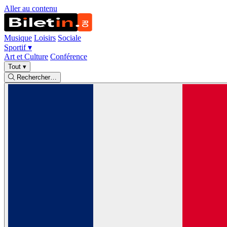
Aller au contenu
Musique
Loisirs
Sociale
Sportif
▾
Art et Culture
Conférence
Tout
▾
Rechercher…