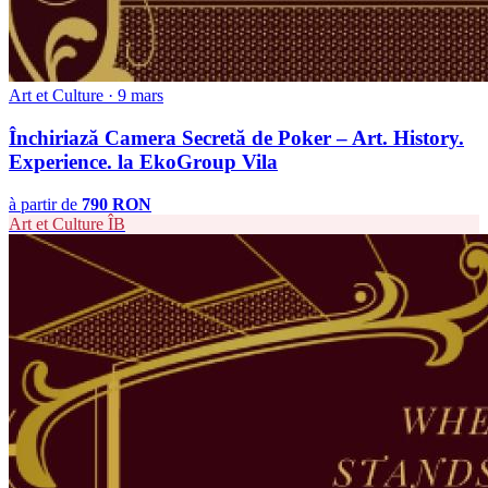
Art et Culture · 9 mars
Închiriază Camera Secretă de Poker – Art. History.
Experience. la EkoGroup Vila
à partir de
790 RON
Art et Culture
ÎB