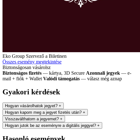
Eko Group
Szervező a Biletinen
Összes esemény megtekintése
Biztonságosan vásárolsz
Biztonságos fizetés
— kártya, 3D Secure
Azonnali jegyek
— e-
mail + fiók + Wallet
Valódi támogatás
— válasz még aznap
Gyakori kérdések
Hogyan vásárolhatok jegyet?
+
Hogyan kapom meg a jegyet fizetés után?
+
Visszaválthatom a jegyemet?
+
Hogyan jutok be az eseményre a digitális jeggyel?
+
Hasonló események