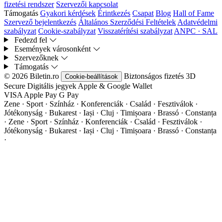
fizetési rendszer
Szervezői kapcsolat
Támogatás
Gyakori kérdések
Érintkezés
Csapat
Blog
Hall of Fame
Szervező bejelentkezés
Általános Szerződési Feltételek
Adatvédelmi
szabályzat
Cookie-szabályzat
Visszatérítési szabályzat
ANPC · SAL
Fedezd fel
Események városonként
Szervezőknek
Támogatás
© 2026 Biletin.ro
Biztonságos fizetés
3D
Cookie-beállítások
Secure
Digitális jegyek
Apple & Google Wallet
VISA
Apple Pay
G
Pay
Zene · Sport · Színház · Konferenciák · Család · Fesztiválok ·
Jótékonyság · Bukarest · Iași · Cluj · Timișoara · Brassó · Constanța
·
Zene · Sport · Színház · Konferenciák · Család · Fesztiválok ·
Jótékonyság · Bukarest · Iași · Cluj · Timișoara · Brassó · Constanța
·