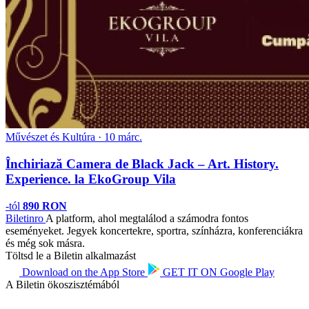
Művészet és Kultúra · 10 márc.
Închiriază Camera de Black Jack – Art. History.
Experience. la EkoGroup Vila
-tól
890 RON
Biletin
ro
A platform, ahol megtalálod a számodra fontos
eseményeket. Jegyek koncertekre, sportra, színházra, konferenciákra
és még sok másra.
Töltsd le a Biletin alkalmazást
Download on the
App Store
GET IT ON
Google Play
A Biletin ökoszisztémából