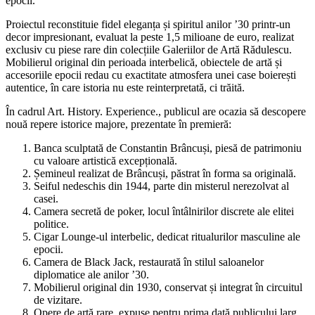
epocii.
Proiectul reconstituie fidel eleganța și spiritul anilor ’30 printr-un
decor impresionant, evaluat la peste 1,5 milioane de euro, realizat
exclusiv cu piese rare din colecțiile Galeriilor de Artă Rădulescu.
Mobilierul original din perioada interbelică, obiectele de artă și
accesoriile epocii redau cu exactitate atmosfera unei case boierești
autentice, în care istoria nu este reinterpretată, ci trăită.
În cadrul Art. History. Experience., publicul are ocazia să descopere
nouă repere istorice majore, prezentate în premieră:
Banca sculptată de Constantin Brâncuși, piesă de patrimoniu
cu valoare artistică excepțională.
Șemineul realizat de Brâncuși, păstrat în forma sa originală.
Seiful nedeschis din 1944, parte din misterul nerezolvat al
casei.
Camera secretă de poker, locul întâlnirilor discrete ale elitei
politice.
Cigar Lounge-ul interbelic, dedicat ritualurilor masculine ale
epocii.
Camera de Black Jack, restaurată în stilul saloanelor
diplomatice ale anilor ’30.
Mobilierul original din 1930, conservat și integrat în circuitul
de vizitare.
Opere de artă rare, expuse pentru prima dată publicului larg.