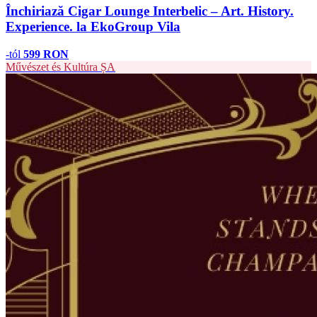
Închiriază Cigar Lounge Interbelic – Art. History.
Experience. la EkoGroup Vila
-tól
599 RON
Művészet és Kultúra
ȘA