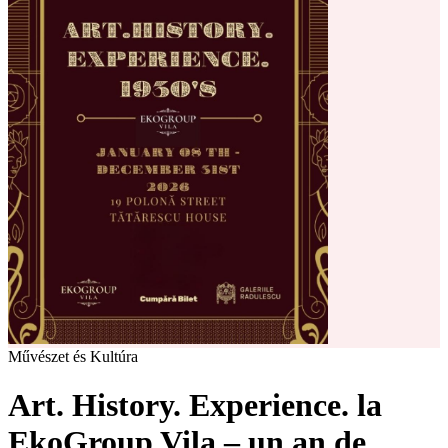
Művészet és Kultúra
Art. History. Experience. la
EkoGroup Vila – un an de