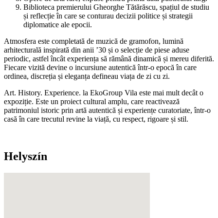
Biblioteca premierului Gheorghe Tătărăscu, spațiul de studiu
și reflecție în care se conturau decizii politice și strategii
diplomatice ale epocii.
Atmosfera este completată de muzică de gramofon, lumină
arhitecturală inspirată din anii ’30 și o selecție de piese aduse
periodic, astfel încât experiența să rămână dinamică și mereu diferită.
Fiecare vizită devine o incursiune autentică într-o epocă în care
ordinea, discreția și eleganța defineau viața de zi cu zi.
Art. History. Experience. la EkoGroup Vila este mai mult decât o
expoziție. Este un proiect cultural amplu, care reactivează
patrimoniul istoric prin artă autentică și experiențe curatoriate, într-o
casă în care trecutul revine la viață, cu respect, rigoare și stil.
Helyszín