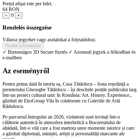
Prețul afișat este per bilet.
64 RON
0
−
+
Rendelés összegzése
Válassz jegyeket vagy asztalokat a folytatáshoz.
Tovább a fizetéshez
✓ Biztonságos 3D Secure fizetés
✓ Azonnali jegyek a fiókodban és
e-mailben
Az eseményről
Pentru prima dată în istoria sa, Casa Tătărăscu – fosta reședință a
premierului Gheorghe Tătărăscu – își deschide porțile publicului larg
într-un proiect cultural unic în România: Art. History. Experience.,
găzduit de EkoGroup Vila în colaborare cu Galeriile de Artă
Rădulescu.
Pe parcursul întregului an 2026, vizitatorii sunt invitați într-o
călătorie autentică în atmosfera interbelică a Bucureștiului de
altădată, într-o vilă care a fost martora unor momente istorice și care
a găzduit diplomați, miniștri, artiști și personalități marcante ale