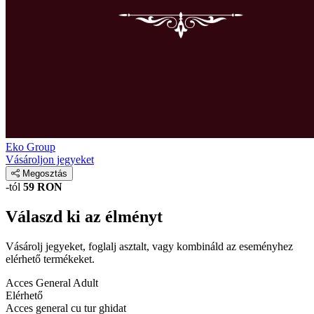
Eko Group
Vásároljon jegyeket
Megosztás
-tól
59 RON
Válaszd ki az élményt
Vásárolj jegyeket, foglalj asztalt, vagy kombináld az eseményhez
elérhető termékeket.
Acces General Adult
Elérhető
Acces general cu tur ghidat