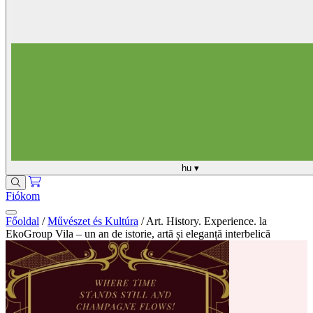
hu
▾
Fiókom
Főoldal
/
Művészet és Kultúra
/
Art. History. Experience. la
EkoGroup Vila – un an de istorie, artă și eleganță interbelică