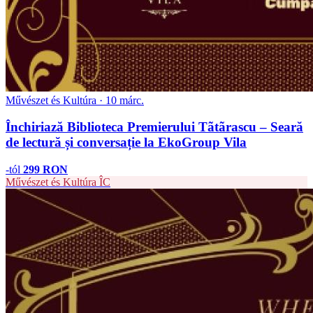
Művészet és Kultúra · 10 márc.
Închiriază Biblioteca Premierului Tãtãrascu – Seară
de lectură și conversație la EkoGroup Vila
-tól
299 RON
Művészet és Kultúra
ÎC