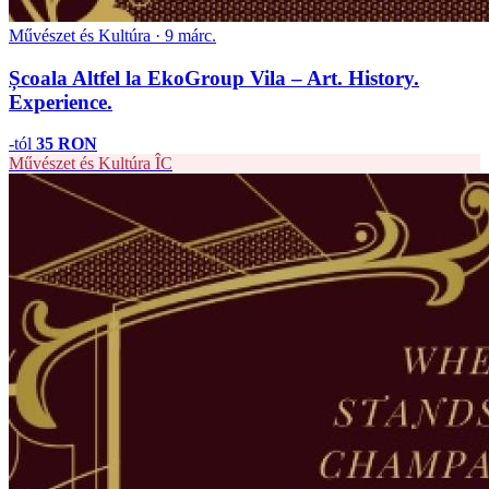
Művészet és Kultúra · 9 márc.
Școala Altfel la EkoGroup Vila – Art. History.
Experience.
-tól
35 RON
Művészet és Kultúra
ÎC