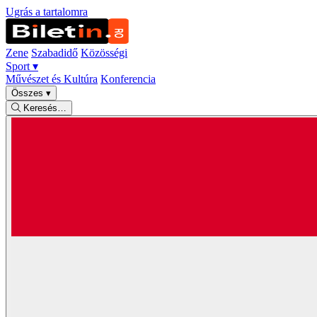
Ugrás a tartalomra
Zene
Szabadidő
Közösségi
Sport
▾
Művészet és Kultúra
Konferencia
Összes
▾
Keresés…