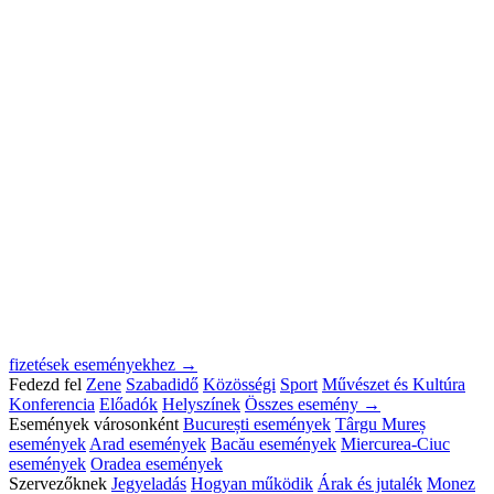
fizetések eseményekhez →
Fedezd fel
Zene
Szabadidő
Közösségi
Sport
Művészet és Kultúra
Konferencia
Előadók
Helyszínek
Összes esemény →
Események városonként
București események
Târgu Mureș
események
Arad események
Bacău események
Miercurea-Ciuc
események
Oradea események
Szervezőknek
Jegyeladás
Hogyan működik
Árak és jutalék
Monez