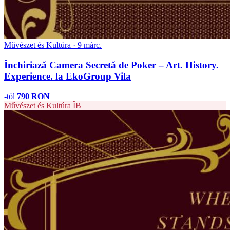
Művészet és Kultúra · 9 márc.
Închiriază Camera Secretă de Poker – Art. History.
Experience. la EkoGroup Vila
-tól
790 RON
Művészet és Kultúra
ÎB