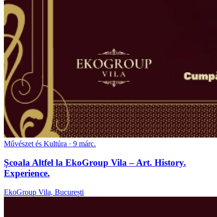
Művészet és Kultúra
· 9 márc.
Școala Altfel la EkoGroup Vila – Art. History.
Experience.
EkoGroup Vila, București