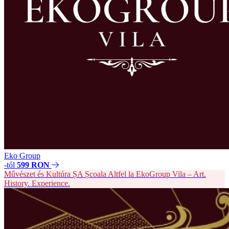
Eko Group
-tól
599 RON
Művészet és Kultúra
ȘA
Școala Altfel la EkoGroup Vila – Art.
History. Experience.