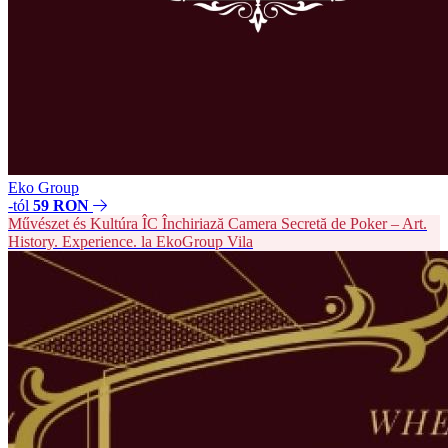
Eko Group
-tól
59 RON
Művészet és Kultúra
ÎC
Închiriază Camera Secretă de Poker – Art.
History. Experience. la EkoGroup Vila