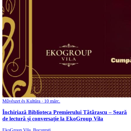
Művészet és Kultúra
· 10 márc.
Închiriază Biblioteca Premierului Tãtãrascu – Seară
de lectură și conversație la EkoGroup Vila
EkoGroup Vila, București