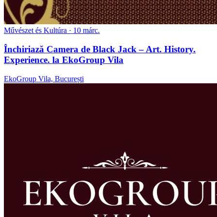
Művészet és Kultúra
· 10 márc.
Închiriază Camera de Black Jack – Art. History.
Experience. la EkoGroup Vila
EkoGroup Vila, București