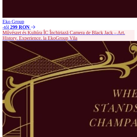
Eko Group
-tól
299 RON
Művészet és Kultúra
ÎC
Închiriază Camera de Black Jack – Art.
History. Experience. la EkoGroup Vila