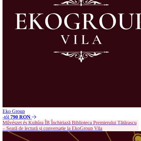
Eko Group
-tól
790 RON
Művészet és Kultúra
ÎB
Închiriază Biblioteca Premierului Tãtãrascu
– Seară de lectură și conversație la EkoGroup Vila