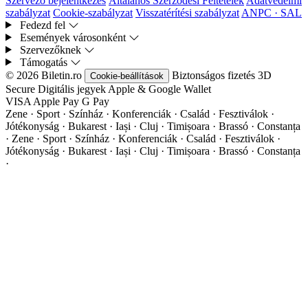
Szervező bejelentkezés
Általános Szerződési Feltételek
Adatvédelmi
szabályzat
Cookie-szabályzat
Visszatérítési szabályzat
ANPC · SAL
Fedezd fel
Események városonként
Szervezőknek
Támogatás
© 2026 Biletin.ro
Biztonságos fizetés
3D
Cookie-beállítások
Secure
Digitális jegyek
Apple & Google Wallet
VISA
Apple Pay
G
Pay
Zene · Sport · Színház · Konferenciák · Család · Fesztiválok ·
Jótékonyság · Bukarest · Iași · Cluj · Timișoara · Brassó · Constanța
·
Zene · Sport · Színház · Konferenciák · Család · Fesztiválok ·
Jótékonyság · Bukarest · Iași · Cluj · Timișoara · Brassó · Constanța
·