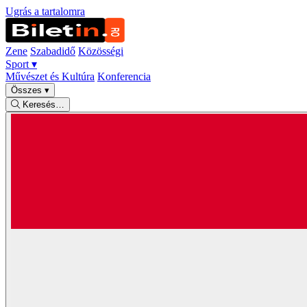
Ugrás a tartalomra
Zene
Szabadidő
Közösségi
Sport
▾
Művészet és Kultúra
Konferencia
Összes
▾
Keresés…