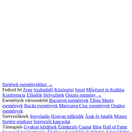
fizetések eseményekhez →
Fedezd fel
Zene
Szabadidő
Közösségi
Sport
Művészet és Kultúra
Konferencia
Előadók
Helyszínek
Összes esemény →
Események városonként
București események
Târgu Mureș
események
Bacău események
Miercurea-Ciuc események
Oradea
események
Szervezőknek
Jegyeladás
Hogyan működik
Árak és jutalék
Monez
fizetési rendszer
Szervezői kapcsolat
Támogatás
Gyakori kérdések
Érintkezés
Csapat
Blog
Hall of Fame