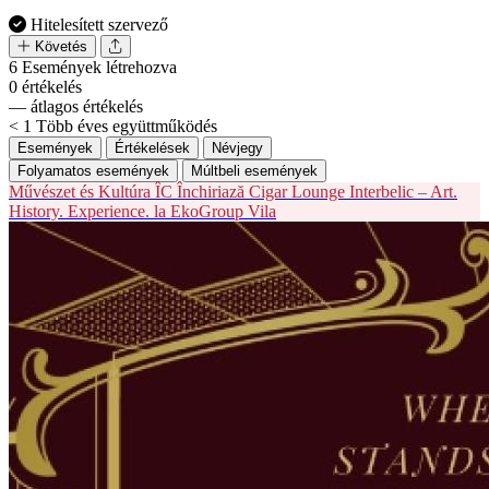
Hitelesített szervező
Követés
6
Események létrehozva
0
értékelés
—
átlagos értékelés
< 1
Több éves együttműködés
Események
Értékelések
Névjegy
Folyamatos események
Múltbeli események
Művészet és Kultúra
ÎC
Închiriază Cigar Lounge Interbelic – Art.
History. Experience. la EkoGroup Vila