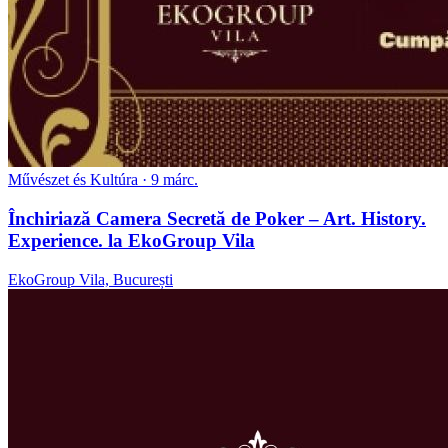
Művészet és Kultúra
· 9 márc.
Închiriază Camera Secretă de Poker – Art. History.
Experience. la EkoGroup Vila
EkoGroup Vila, București