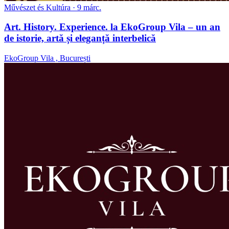
Művészet és Kultúra
· 9 márc.
Art. History. Experience. la EkoGroup Vila – un an
de istorie, artă și eleganță interbelică
EkoGroup Vila , București