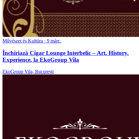
Művészet és Kultúra
· 9 márc.
Închiriază Cigar Lounge Interbelic – Art. History.
Experience. la EkoGroup Vila
EkoGroup Vila, București