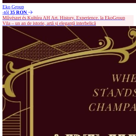
Eko Group
-tól
35 RON
Művészet és Kultúra
AH
Art. History. Experience. la EkoGroup
Vila – un an de istorie, artă și eleganță interbelică