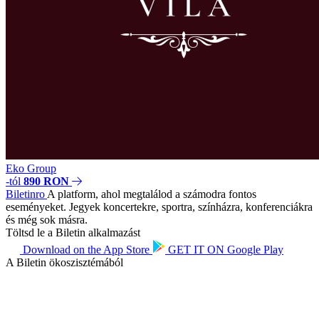
Eko Group
-tól
890 RON
Biletin
ro
A platform, ahol megtalálod a számodra fontos
eseményeket. Jegyek koncertekre, sportra, színházra, konferenciákra
és még sok másra.
Töltsd le a Biletin alkalmazást
Download on the
App Store
GET IT ON
Google Play
A Biletin ökoszisztémából